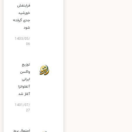
فرابنفش
خورشید
جدی گرفته
شود
1403/05/
06
توزیع
واکسن
ایرانی
آنفلوانزا
آغاز شد
1401/07/
27
احتمال بروز