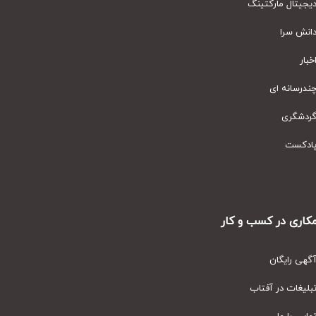
یتال مارکتینگ
نش سرا
ار
رسانه ای
دشگری
دکست
ری در کسب و کار
ی رایگان
یغات در آفتاب