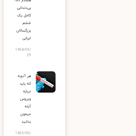
هشدار داد؛
بی‌دندانی
کامل یک
ششم
بزرگسالان
ایرانی
1404/09/
29
هر آنچه
که باید
درباره
ویروس
آبله
میمون
بدانید
1403/05/