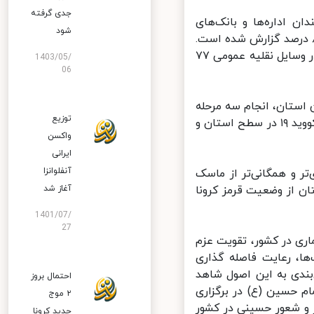
جدی گرفته
 اداره‌ها و بانک‌های
شود
 ۹۶ درصد و میزان استفاده از ماسک توسط شاغلان صنوف و صنایع ۸۷ درصد گزارش شده است.
همچنین میزان استفاده از ماسک توسط مردم استان کهگیلویه و بویراحمد در وسایل نقلیه عمومی ۷۷
1403/05/
06
استان، انجام سه مرحله
توزیع
غربالگری بیماری در سطح استان، راه اندازی ۱۶ مرکز ۲۴ و ۱۶ ساعته بیماری کووید ۱۹ در سطح استان و
واکسن
ایرانی
آنفلوانزا
 و همگانی‌تر از ماسک
 از وضعیت قرمز کرونا
آغاز شد
1401/07/
27
ی در کشور، تقویت عزم
، رعایت فاصله گذاری
 پای‌بندی به این اصول شاهد
احتمال بروز
 حسین (ع) در برگزاری
۲ موج
و شعور حسینی در کشور
جدید کرونا