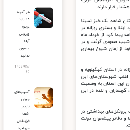
ار قرار دارند.
هر آنچه
که باید
تان شاهد یک خیز نسبتا
درباره
ودار موارد ابتلا و بستری روزانه در
پیدا کرد. از خرداد ماه
ویروس
ه شیب صعودی گرفت و در
آبله
د از زمان شیوع بیماری
میمون
بدانید
1403/05/
نه در استان کهگیلویه و
30
اغلب شهرستان‌های این
 این استان به وضعیت
گچساران و لنده در این
آسیب‌های
جبران
ناپذیر
روتکل‌های بهداشتی در
اشعه
‌ها و دفاتر پیشخوان دولت
فرابنفش
خورشید