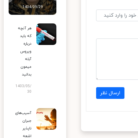
1404/09/29
هر آنچه
که باید
درباره
ویروس
آبله
میمون
بدانید
1403/05/
30
ارسال نظر
آسیب‌های
جبران
ناپذیر
اشعه