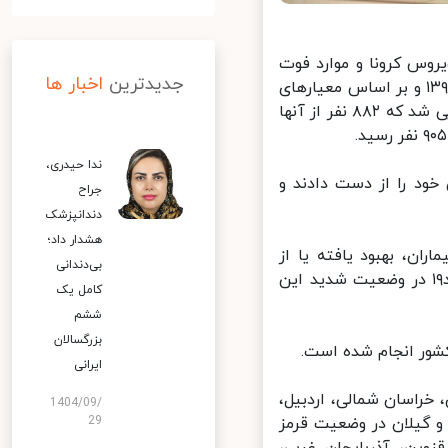
روس کرونا و موارد فوت
جدیدترین
اخبار ها
ناشی از ابتلا به این ویروس در کشور بیان کرد: ️از دیروز تا امروز ۲ شهریور ۱۳۹۹ و بر اساس معیارهای
قطعی تشخیصی، دو هزار و ۱۱۳ بیمار جدید مبتلا به کووید۱۹ در کشور شناسایی شد که ۸۸۲ نفر از آنها
ندا حیدری،
نه در طول ۲۴ ساعت گذشته، ۱۴۱ بیمار کووید۱۹ جان خود را از دست دادند و
جراح
دندانپزشک
هشدار داد؛
انه تا کنون ۳۰۹ هزار و ۴۶۴ نفر از بیماران، بهبود یافته یا از
بی‌دندانی
بیمارستان‌ها ترخیص شده‌اند. همچنین ۳۸۴۱ نفر از بیماران مبتلا به کووید۱۹ در وضعیت شدید این
کامل یک
ششم
بزرگسالان
ایرانی
خراسان شمالی، اردبیل،
1404/09/
 گیلان در وضعیت قرمز
29
وین، آذربایجان غربی،