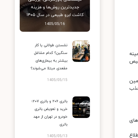
جدیدترین روش‌ها و هزینه
کاشت ابرو طبیعی در سال ۱۴۰۵
1405/05/16
نشستن طولانی یا کار
سنگین؟ کدام مشاغل
ینه
خیص
بیشتر به بیماری‌های
مقعدی مبتلا می‌شوند؟
1405/05/15
مین
جذب
باتری ۲۰۶ و باتری ۲۰۷؛
خرید و تعویض باتری
خودرو در تهران از مهد
های
باتری
لاع
1405/05/13