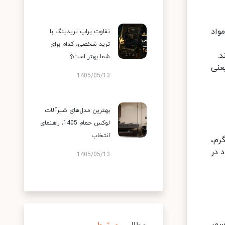
واد
تفاوت پراپ تریدینگ با
ترید شخصی، کدام برای
.
شما بهتر است؟
عنی
1405/05/13
بهترین مدل‌های شیرآلات
لوکس حمام 1405، راهنمای
انتخاب
رم،
 آن افراد در
1405/05/13
سمر