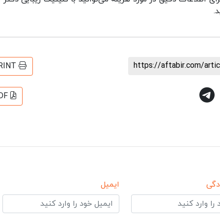
https://aftabir.com/art
RINT
DF
دگی
ایمیل