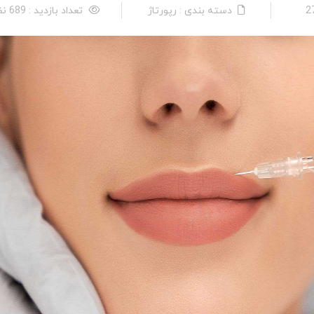
دسته بندی : رپورتاژ
تعداد بازدید : 689 نفر