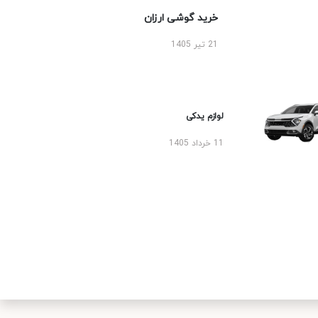
خرید گوشی ارزان
21 تیر 1405
لوازم یدکی
11 خرداد 1405