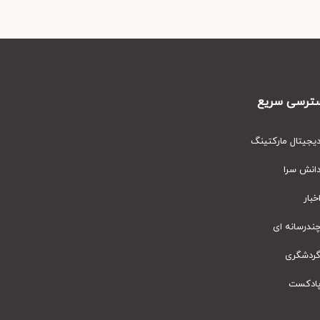
رسی سریع
یتال مارکتینگ
نش سرا
ار
رسانه ای
دشگری
دکست