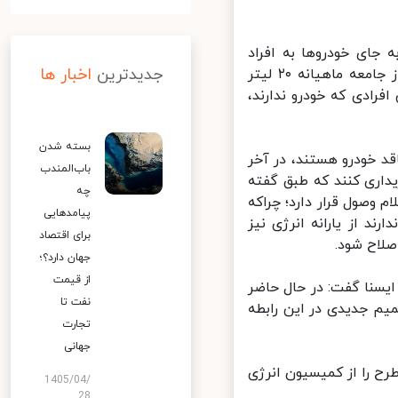
ای خودروها به افراد
جدیدترین
اخبار ها
خانواده ها تخصیص داده شود. در این طرح پیش بینی شده به هر فرد از جامعه ماهیانه ۲۰ لیتر
ادی که خودرو ندارند،
بسته شدن
 خودرو هستند، در آخر
باب‌المندب
یداری کنند که طبق گفته
چه
صول قرار دارد؛ چراکه
پیامدهایی
ا که خودرو ندارند از یارانه انرژی نیز
برای اقتصاد
لاح شود.
جهان دارد؟؛
از قیمت
سنا گفت: در حال حاضر
نفت تا
جدیدی در این رابطه
تجارت
جهانی
ح را از کمیسیون انرژی
1405/04/
28