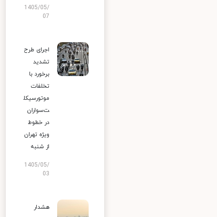
1405/05/
07
اجرای طرح
تشدید
برخورد با
تخلفات
موتورسیکل
ت‌سواران
در خطوط
ویژه تهران
از شنبه
1405/05/
03
هشدار