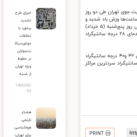
 جوی تهران طی دو روز
اجرای طرح
 و در بعضی ساعت‌ها وزش باد شدید و
تشدید
گاهی گرد و خاک با حداقل دمای ۱۹ و حداکثر دمای ۲۹ درجه سانتیگراد و طی ‌روز پنج‌شنبه (۵ خرداد)
برخورد با
صاف تا کمی ابری و در بعد از ظهر وزش باد با حداقل دمای ۱۸ و حداکثر دمای ۲۸ درجه سانتیگراد
تخلفات
موتورسیکل
ت‌سواران
ضیاییان در پایان گفت: طی امروز و فردا ( ۳ و ۴ خرداد) بندرعباس با دمای ۴۲ و۴۰ درجه سانتیگراد
در خطوط
 ۷ درجه سانتیگراد و سنندج با دمای ۷ و۹ درجه سانتیگراد سردترین مراکز
ویژه تهران
از شنبه
1405/05/
03
هشدار
نارنجی
هواشناسی
h
PRINT
برای تهران؛