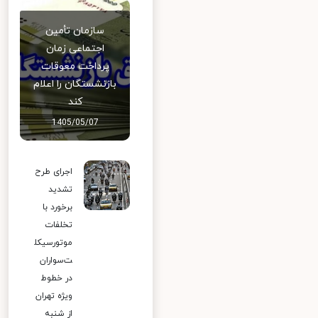
سازمان تأمین
اجتماعی زمان
پرداخت معوقات
بازنشستگان را اعلام
کند
1405/05/07
اجرای طرح
تشدید
برخورد با
تخلفات
موتورسیکل
ت‌سواران
در خطوط
ویژه تهران
از شنبه