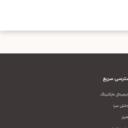
رسی سریع
یتال مارکتینگ
نش سرا
ار