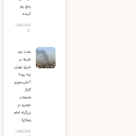
پنج روز
آینده
1405/04/
21
علت دود
غلیظ در
شرق تهران
چه بود؟
آتش‌سوزی
گاراژ
ضایعات
خودرو در
بزرگراه امام
رضا(ع)
1405/04/