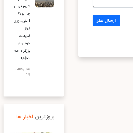
شرق تهران
چه بود؟
ارسال نظر
آتش‌سوزی
گاراژ
ضایعات
خودرو در
بزرگراه امام
رضا(ع)
1405/04/
19
بروزترین
اخبار ها