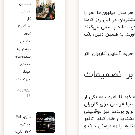
نشستن
طولانی یا
سال میلیون‌ها نفر را
کار
یان در این روز کاملا
صت‌اند و سعی می‌کنند
سنگین؟
د. به همین دلیل، بلک
کدام
مشاغل
بیشتر به
د آنلاین کاربران اثر
بیماری‌های
مقعدی
بر تصمیمات
مبتلا
می‌شوند؟
1405/05/
15
د تا امروز، به یکی از
ا فرصتی برای کاربران
ای برندها نیز موقعیتی
باتری ۲۰۶
تریان خلق کنند. تاثیر
و باتری
رها را به درستی درک و
۲۰۷؛ خرید