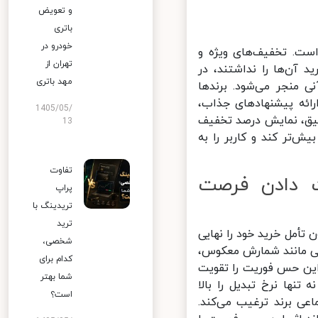
و تعویض
باتری
خودرو در
ست. تخفیف‌های ویژه و
تهران از
آن‌ها را نداشتند، در
مهد باتری
منجر می‌شود. برندها
ائه پیشنهادهای جذاب،
1405/05/
یق، نمایش درصد تخفیف
13
‌تر کند و کاربر را به
تفاوت
 دادن فرصت
پراپ
تریدینگ با
ترید
أمل خرید خود را نهایی
شخصی،
ایی مانند شمارش معکوس،
کدام برای
این حس فوریت را تقویت
شما بهتر
ها نرخ تبدیل را بالا
است؟
عی برند ترغیب می‌کند.