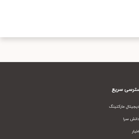
رسی سریع
یتال مارکتینگ
نش سرا
ار