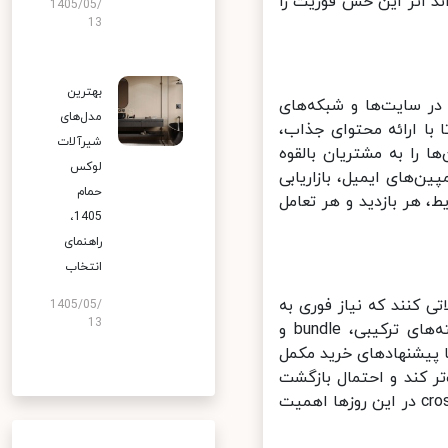
د اثر این حس فوریت را
1405/05/
13
بهترین
ر سایت‌ها و شبکه‌های
مدل‌های
ا ارائه محتوای جذاب،
شیرآلات
را به مشتریان بالقوه
لوکس
ن‌های ایمیل، بازاریابی
حمام
 هر بازدید و هر تعامل
1405،
راهنمای
انتخاب
کنند که نیاز فوری به
1405/05/
13
آن‌ها ندارند. برندها می‌توانند از این رفتار بهره‌برداری کنند و با ارائه بسته‌های ترکیبی، bundle و
پیشنهادهای خرید مکمل
ر کند و احتمال بازگشت
مشتری برای خریدهای بعدی را بالا ببرد. طراحی استراتژی‌های upsell و cross-sell در این روزها اهمیت