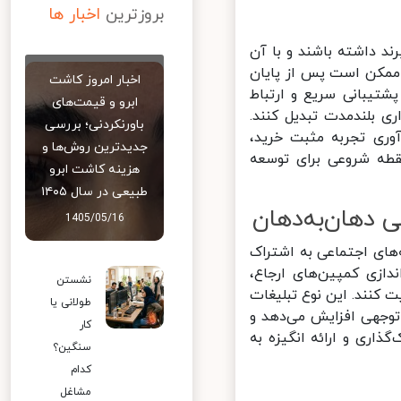
بروزترین
اخبار ها
 داشته باشند و با آن
ممکن است پس از پایان
اخبار امروز کاشت
شتیبانی سریع و ارتباط
ابرو و قیمت‌های
 بلندمدت تبدیل کنند.
باورنکردنی؛ بررسی
ری تجربه مثبت خرید،
جدیدترین روش‌ها و
قطه شروعی برای توسعه
هزینه کاشت ابرو
طبیعی در سال ۱۴۰۵
1405/05/16
های اجتماعی به اشتراک
دازی کمپین‌های ارجاع،
نشستن
کنند. این نوع تبلیغات
طولانی یا
 و reach آن را به شکل قابل توجهی افزایش می‌دهد و
کار
ری و ارائه انگیزه به
سنگین؟
کدام
مشاغل