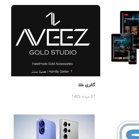
گالری طلا
07 مرداد 1405