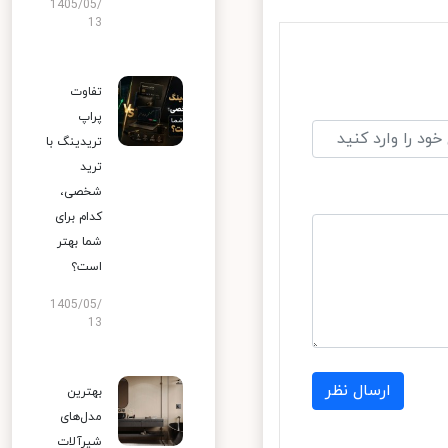
1405/05/
13
تفاوت
پراپ
تریدینگ با
ترید
شخصی،
کدام برای
شما بهتر
است؟
1405/05/
13
ارسال نظر
بهترین
مدل‌های
شیرآلات