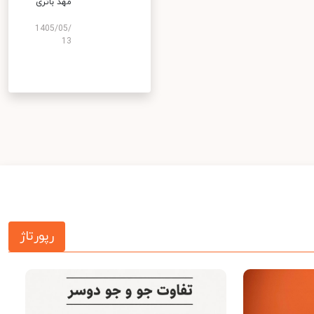
مهد باتری
1405/05/
13
رپورتاژ