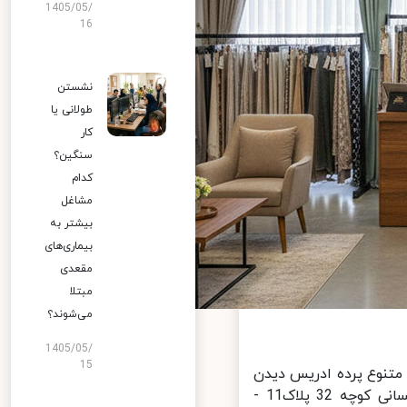
1405/05/
16
نشستن
طولانی یا
کار
سنگین؟
کدام
مشاغل
بیشتر به
بیماری‌های
مقعدی
مبتلا
می‌شوند؟
1405/05/
15
متنوع پرده ادریس دیدن
تهران - منطقه 19 - بلوار شکوفه (عبدل آباد) بازار پارچه احسانی کوچه 32 پلاک11 -