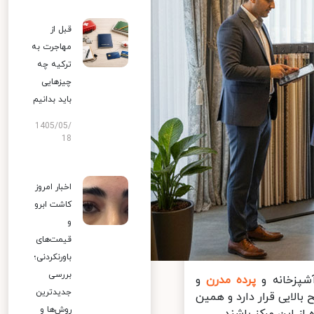
قبل از
مهاجرت به
ترکیه چه
چیزهایی
باید بدانیم
1405/05/
18
اخبار امروز
کاشت ابرو
و
قیمت‌های
باورنکردنی؛
بررسی
شپزخانه و
پرده مدرن
و
جدیدترین
لایی قرار دارد و همین
روش‌ها و
 این مرکز باشند.