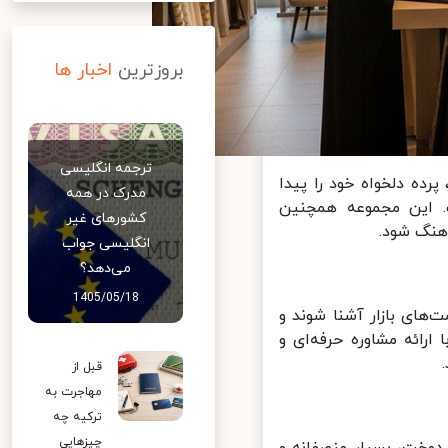
بروزترین
اخبار ها
ترجمه انگلیسی
ده دلخواه خود را پیدا
مدرک در همه
 این مجموعه همچنین
کشورهای غیر
نگ شود.
انگلیسی جواب
می‌دهد؟
1405/05/18
های بازار آشنا شوند و
رائه مشاوره حرفه‌ای و
قبل از
مهاجرت به
ترکیه چه
چیزهایی
دوخت، بسیار منصفانه و