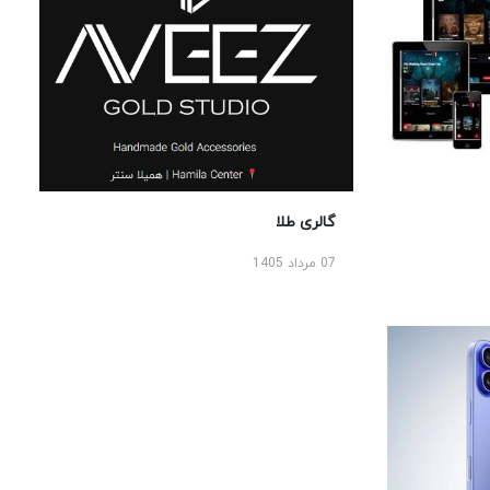
گالری طلا
07 مرداد 1405