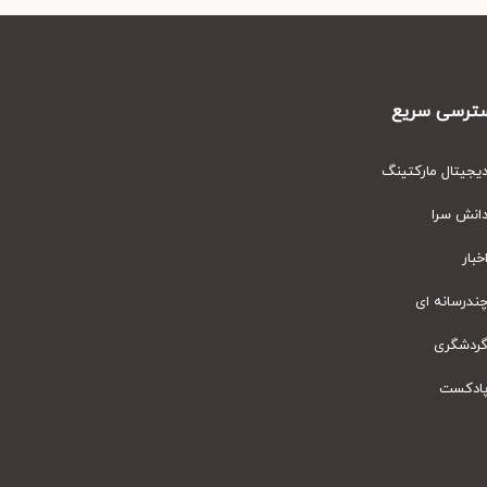
رسی سریع
یتال مارکتینگ
نش سرا
ار
رسانه ای
دشگری
دکست