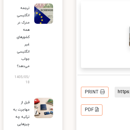
ترجمه
انگلیسی
مدرک در
همه
کشورهای
غیر
انگلیسی
جواب
می‌دهد؟
1405/05/
18
http
PRINT
قبل از
PDF
مهاجرت به
ترکیه چه
چیزهایی