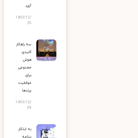
آورد
1403/12/
25
سه راهکار
کلیدی
هوش
مصنوعی
برای
موفقیت
برندها
1403/12/
08
به ابتکار
برنامه