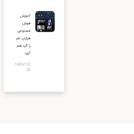
آموزش
هوش
مصنوعی
هزاران نفر
را گرد هم
آورد
1403/12/
25