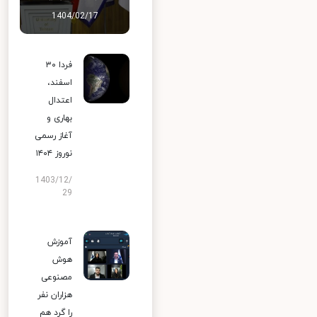
1404/02/17
فردا ۳۰
اسفند،
اعتدال
بهاری و
آغاز رسمی
نوروز ۱۴۰۴
1403/12/
29
آموزش
هوش
مصنوعی
هزاران نفر
را گرد هم