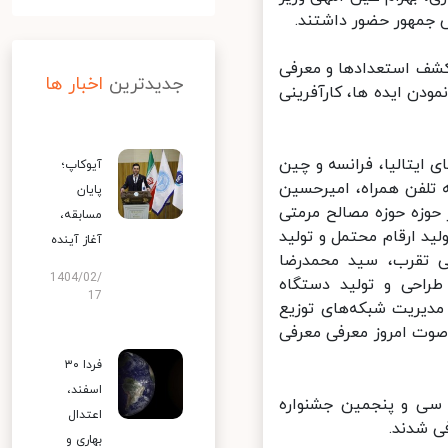
جمهور حضور داشتند.
کشف استعدادها و معرفی
جدیدترین
اخبار ها
ن ایده ها، کارآفرینی
ایتالیا، فرانسه و چین
آیوکاپ؛
 تلفن همراه، امیرحسین
پایان
حوزه حوزه مصالح مرمتی
مسابقه،
 ارقام محتمل و تولید
آغاز آینده
ی تقرب، سید محمدرضا
1404/02/
راحی و تولید دستگاه
17
دیریت شبکه‌های توزیع
وت امروز معرفی معرفی
فردا ۳۰
اسفند،
 سی و پنجمین جشنواره
اعتدال
 شدند.
بهاری و