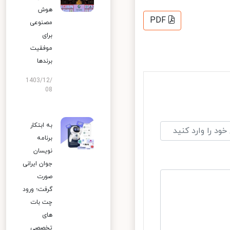
هوش
PDF
مصنوعی
برای
موفقیت
برندها
1403/12/
08
به ابتکار
برنامه
نویسان
جوان ایرانی
صورت
گرفت؛ ورود
چت بات
های
تخصصی