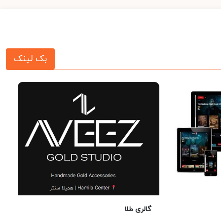
بک لینک
گالری طلا