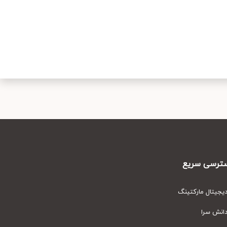
رسی سریع
یتال مارکتینگ
نش سرا