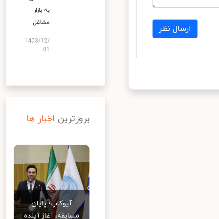
به بازار
مشاغل
ارسال نظر
1403/12/
01
بروزترین
اخبار ها
آیوکاپ؛ پایان
مسابقه، آغاز آینده