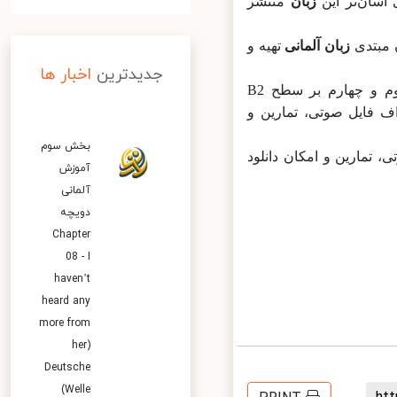
زبان
منتشر
بتدی
زبان
آلمانی
تهیه و
جدیدترین
اخبار ها
بخش اول و دوم بر سطوح A1 و A2 (مبتدی) تمرکز دارد و بخش‌های سوم و چهارم بر سطح B2
 پی‌دی‌اف فایل صوتی، تمارین و
بخش سوم
وتی، تمارین و امکان دانلود
آموزش
آلمانی
دویچه
Chapter
08 - I
haven’t
heard any
more from
her)
Deutsche
Welle)