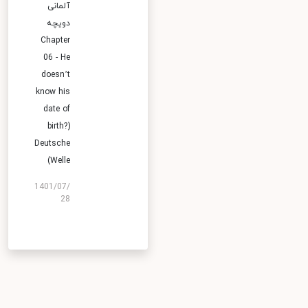
آلمانی
دویچه
Chapter
06 - He
doesn’t
know his
date of
birth?)
Deutsche
Welle)
1401/07/
28