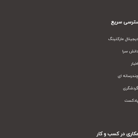
رسی سریع
یتال مارکتینگ
نش سرا
ار
رسانه ای
دشگری
دکست
ری در کسب و کار