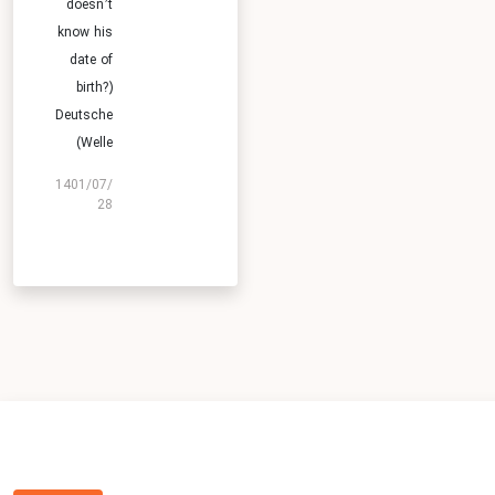
doesn’t
know his
date of
birth?)
Deutsche
Welle)
1401/07/
28