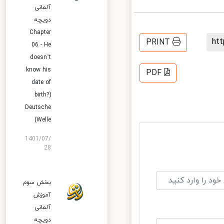
آلمانی
دویچه
Chapter
h
PRINT
06 - He
doesn’t
know his
PDF
date of
birth?)
Deutsche
Welle)
1401/07/
28
بخش سوم
آموزش
آلمانی
دویچه