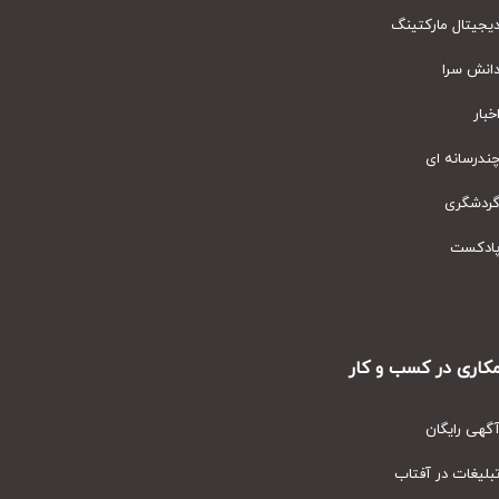
یتال مارکتینگ
نش سرا
ار
رسانه ای
دشگری
دکست
ری در کسب و کار
ی رایگان
یغات در آفتاب