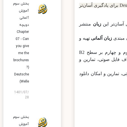
بخش سوم
در بخش آموزش زبان آلمانی مجموعه‌ای به نام Deutschtrainer برای یادگیری آسان‌تر
آموزش
آلمانی
زبان
منتشر
دویچه
Chapter
بتدی
زبان آلمانی
تهیه و
07 - Can
you give
بخش اول و دوم بر سطوح A1 و A2 (مبتدی) تمرکز دارد و بخش‌های سوم و چهارم بر سطح B2
me the
 پی‌دی‌اف فایل صوتی، تمارین و
brochures
?)
وتی، تمارین و امکان دانلود
Deutsche
Welle)
1401/07/
28
بخش سوم
آموزش