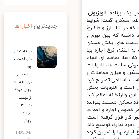
ک برنامه تلویزیونی،
اطم مسکن، گفت: شرایط
جدیدترین
اخبار ها
ر بازار ارز و طلا رخ
داشته که بین تورم و
ش قیمت های بخش مسکن
 اینکه، نرخ اجاره بها
بسته شدن
ه اصلا معامله ای انجام
باب‌المندب
خی سایت ها، التهابات
چه
کن و میزان معاملات و
پیامدهایی
ت. اسلامی تصریح کرد:
برای اقتصاد
است و التهابات بخش
جهان دارد؟؛
وزارتخانه اعلام کرد:
از قیمت
د مسکن هستند بتوانند
نفت تا
ر خصوص اجاره و احداث
تجارت
کار قرار گرفته است.
جهانی
جود ندارد، توضیح داد:
ره بها را تعیین کرده
1405/04/
28