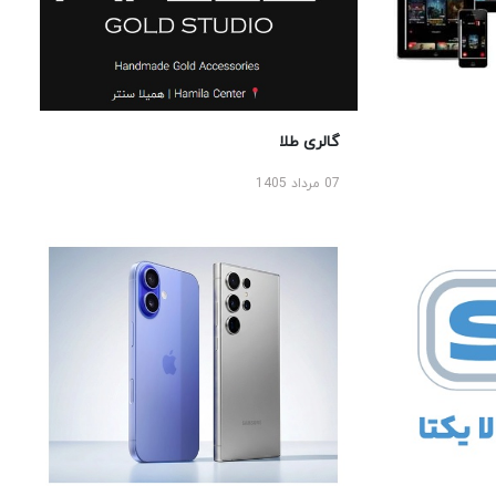
گالری طلا
07 مرداد 1405