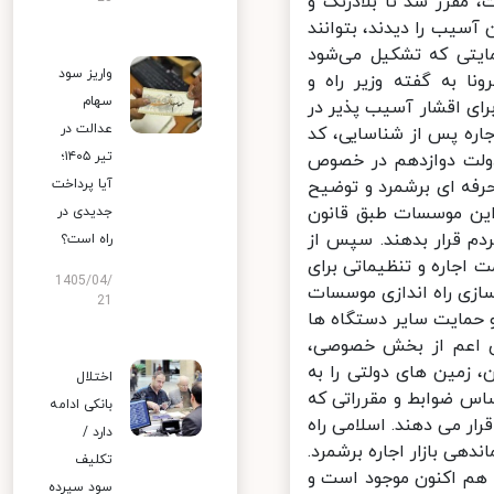
مقرر شد تا بلادرنگ و
سیب را دیدند، بتوانند
یتی که تشکیل می‌شود
واریز سود
ا به گفته وزیر راه و
سهام
ی اقشار آسیب پذیر در
عدالت در
ره پس از شناسایی، کد
تیر ۱۴۰۵؛
دولت دوازدهم در خصوص
رفه ای برشمرد و توضیح
آیا پرداخت
این موسسات طبق قانون
جدیدی در
دم قرار بدهند. سپس از
راه است؟
اجاره و تنظیماتی برای
1405/04/
ازی راه اندازی موسسات
21
 حمایت سایر دستگاه ها
ی اعم از بخش خصوصی،
هی زمین و مسکن، زمین های دولتی را به
اختلال
اس ضوابط و مقرراتی که
بانکی ادامه
ر می دهند. اسلامی راه
دارد /
ی بازار اجاره برشمرد.
تکلیف
ا هم اکنون موجود است و
سود سپرده