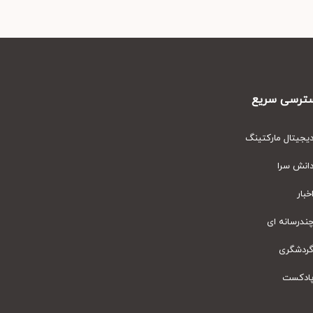
رسی سریع
یتال مارکتینگ
نش سرا
ار
رسانه ای
دشگری
دکست