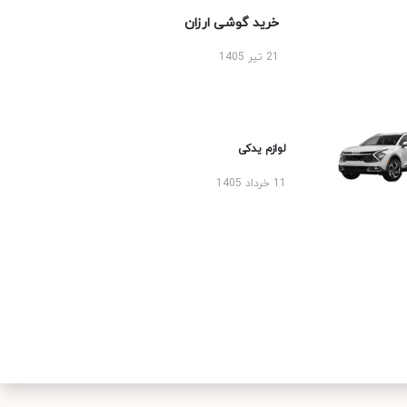
خرید گوشی ارزان
21 تیر 1405
لوازم یدکی
11 خرداد 1405