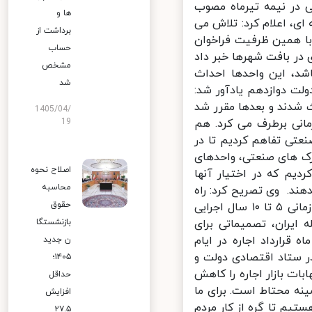
در نیمه تیرماه مصوب
ها و
، اعلام کرد: تلاش می
برداشت از
نیم و با همین ظرفیت فراخوان
حساب
 بافت شهرها خبر داد
مشخص
د، این واحدها احداث
شد
 دوازدهم یادآور شد:
شدند و بعدها مقرر شد
1405/04/
انی برطرف می کرد. هم
19
عتی تفاهم کردیم تا در
 های صنعتی، واحدهای
اصلاح نحوه
یم که در اختیار آنها
محاسبه
هند. وی تصریح کرد: راه
حقوق
اندازی موسسات اجاره داری حرفه ای برنامه ای میان مدت است و در بازه زمانی ۵ تا ۱۰ سال اجرایی
 اینکه حدود ۳۰ کشور و از جمله ایران، تصمیماتی برای
بازنشستگا
 واحدهای استیجاری مسکونی اتخاذ کردند، توضیح داد: برای ۲ ماه قرارداد اجاره در ایام
ن جدید
 ستاد اقتصادی دولت و
۱۴۰۵؛
ات بازار اجاره را کاهش
حداقل
ه محتاط است. برای ما
افزایش
یم تا گره از کار مردم
۲۷.۵