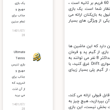
مشاهده خواهید کرد، نسخه ی اصلی این بازی دارای یک مولتی پلیر مهیج با 60 فریم بر ثانیه است ،
یک بازی
ظار شما است. یک بازی
مهیج و
رافیکی قابل قبول به بازیکنان ارائه می
جذاب برای
ی از ویژگی های بسیار
تمام سنین
1401/07/
28
 مخصوص برای Drift دارد، بازی بیش از 30 ماشین دارد که این ماشین ها
زی از گیم پد و فرمان
Ultimate
پشتیبانی می کند، در نسخه ی اورجینال بازی CarX Drift Racing Online تا حداکثر 8 نفر می توانند به
Tennis
رقابت بپردازند و از بازی لذت ببرند، خودتان را در دنیای مسابقات ماشین سواری Drift غرق کنید، با
بازی تنیس
 گیم پلی بسیار زیبای
مهیج و
جذاب برای
اندروید که
از آن لذت
یار قابل قبولی ارائه می کند،
می برید
ن بپردازید، هیچ چیز به
1401/07/
ن با استفاده از فرمان در CarX Drift Racing Online لذت بخش نیست، این بازی
28