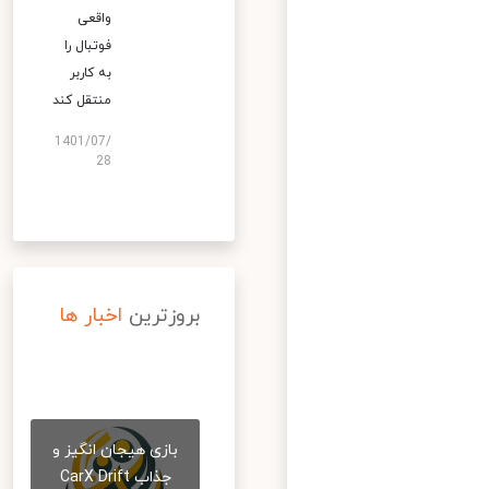
واقعی
فوتبال را
به کاربر
منتقل کند
1401/07/
28
بروزترین
اخبار ها
بازی هیجان انگیز و
جذاب CarX Drift