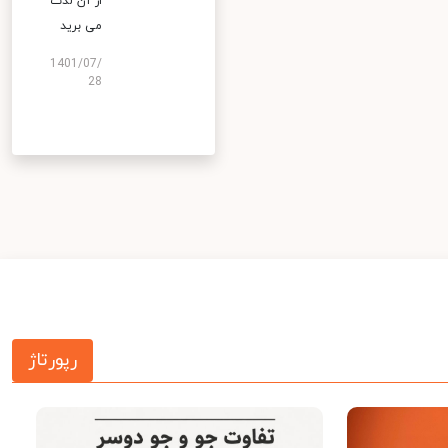
از آن لذت
می برید
1401/07/
28
رپورتاژ