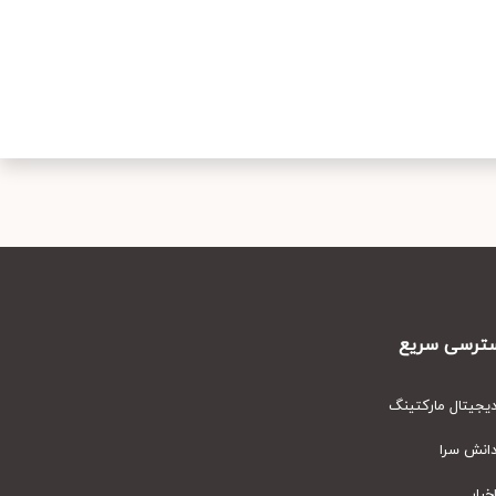
رسی سریع
یتال مارکتینگ
نش سرا
ار