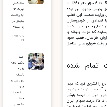
فاطمی امین این را هم گفت که برنامه تولید خودروی اقتصادی با قیمت 5 تا 6 هزار دلار (125 تا
عدالت در
ل رئیس جمهور نیز ایده
تیر ۱۴۰۵؛
 وزارت صمت، این قطب
آیا پرداخت
تعدادی از خودروسازان
جدیدی در
 داخلی خودرو خواست تا
راه است؟
ند که دولت بتواند با
1405/04/
ارش خراسان، قطب سوم
21
وقت شورای عالی مناطق
اختلال
تمام شده
بانکی ادامه
دارد /
تکلیف
سود سپرده
و را تشریح کرد که مهم
ها و
 در سال آینده و تولید خودروی
برداشت از
 خراسان، فاطمی امین از عرضه بلوکی
حساب
سهام ایران خودرو و سایپا در بورس خبر داد و افزود: ما به دنبال آن هستیم تا ۲۵ درصد سهام ایران
مشخص
خودرو و ۴۰ درصد سهام سایپا که در حقیقت خودسهامداری است واگذار شود. وی افزود: امروز ۴۰