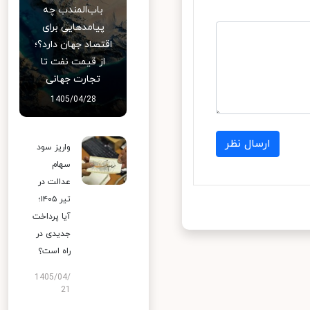
باب‌المندب چه
پیامدهایی برای
اقتصاد جهان دارد؟؛
از قیمت نفت تا
تجارت جهانی
1405/04/28
ارسال نظر
واریز سود
سهام
عدالت در
تیر ۱۴۰۵؛
آیا پرداخت
جدیدی در
راه است؟
1405/04/
21