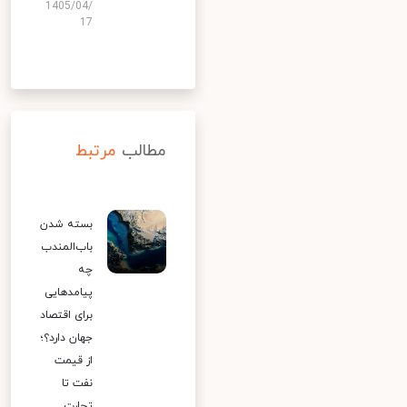
1405/04/
17
مطالب
مرتبط
بسته شدن
باب‌المندب
چه
پیامدهایی
برای اقتصاد
جهان دارد؟؛
از قیمت
نفت تا
تجارت