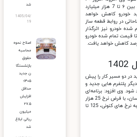
شد
درصد سهام سایپا در دست خود این شرکت است و اگر پول آن آزاد شود بین ۶ تا 7 هزار میلیارد
 خودرو کاهش خواهد
1405/04/
تی در روابط قطعه ساز
19
یمت تمام شده خودرو نیز اثرگذار
 قیمت تمام شده خودرو
اصلاح نحوه
محاسبه
حقوق
بازنشستگا
ن جدید
در دو مسیر کار را پیش
۱۴۰۵؛
ر پلتفرم ‌هایی جدید و
حداقل
زان ۳۰۰ هزار دستگاه تولید شود. وی افزود: برنامه‌ای
افزایش
برای تولید خودروی اقتصادی داخلی در شهریور ۱۴۰۲ وجود دارد. به گزارش خراسان، با فرض نرخ 25 هزار
۲۷.۵
تومان برای هر دلار می توان گفت که خودروی اقتصادی مد نظر وزارت صمت به نرخ های کنونی، 125 تا
میلیون
ریالی ابلاغ
شد