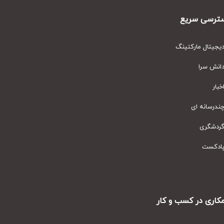
رسی سریع
یتال مارکتینگ
نش سرا
ار
رسانه ای
دشگری
دکست
ری در کسب و کار