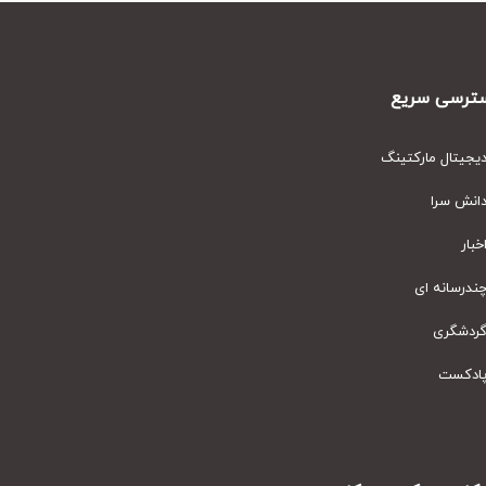
رسی سریع
یتال مارکتینگ
نش سرا
ار
رسانه ای
دشگری
دکست