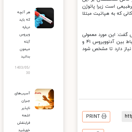
 غیرطبیعی است زیرا پاتوژن
هر آنچه
نی که به هپاتیت مبتلا
که باید
درباره
ل آمریکا(AAP)، در این خصوص گفت: این مورد معمولی
ویروس
نیست و کاملا تعجب‌آور است اما در حال حاضر فقط یک نظریه است. ارتباط بین آدنوویروس ۴۱ و
آبله
از دارد تا مشخص شود
میمون
بدانید
1403/05/
30
آسیب‌های
جبران
ناپذیر
h
اشعه
PRINT
فرابنفش
خورشید