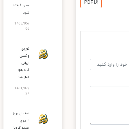
PDF
جدی گرفته
شود
1403/05/
06
توزیع
واکسن
ایرانی
آنفلوانزا
آغاز شد
1401/07/
27
احتمال بروز
۲ موج
جدید کرونا