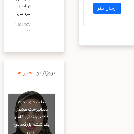
در فصول
ارسال نظر
سرد سال
1401/07/
27
بروزترین
اخبار ها
ندا حیدری، جراح
دندانپزشک هشدار
داد؛ بی‌دندانی کامل
یک ششم بزرگسالان
ایرانی