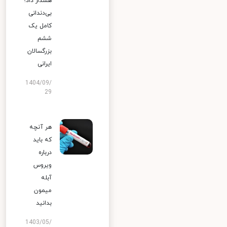
هشدار داد؛
بی‌دندانی
کامل یک
ششم
بزرگسالان
ایرانی
1404/09/
29
هر آنچه
که باید
درباره
ویروس
آبله
میمون
بدانید
1403/05/