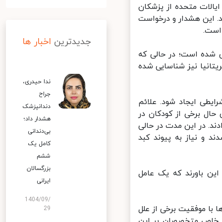
یالات متحده از پزشکان
کان زیر ۱۰ سال را گزارش کنند. این هشدار و درخواست
ست.
جدیدترین
اخبار ها
لینای شمالی گزارش شده است؛ در حالی که
یتانیا نیز شناسایی شده
ندا حیدری،
جراح
طی ایجاد شود. علائم
دندانپزشک
ال برخی از کودکان در
هشدار داد؛
ند. در این مدت در حالی
بی‌دندانی
و نیاز به پیوند کبد
کامل یک
ششم
بزرگسالان
 باورند که یک عامل
ایرانی
1404/09/
با موفقیت برخی از علل
29
د کرده است و به‌ طور خاص متخصصان بر این