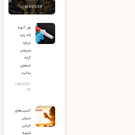
1404/09/29
هر آنچه
که باید
درباره
ویروس
آبله
میمون
بدانید
1403/05/
30
آسیب‌های
جبران
ناپذیر
اشعه