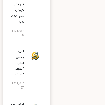
فرابنفش
خورشید
جدی گرفته
شود
1403/05/
06
توزیع
واکسن
ایرانی
آنفلوانزا
آغاز شد
1401/07/
27
احتمال بروز