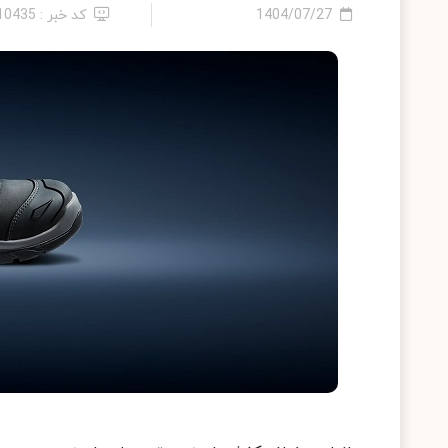
1404/07/27
کد خبر : 2410435