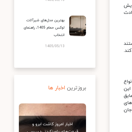
1405/05/13
ایش
ادث
بهترین مدل‌های شیرآلات
لوکس حمام 1405، راهنمای
انتخاب
تند
1405/05/13
ند.
واع
بروزترین
اخبار ها
این
ایق
های
جان
اخبار امروز کاشت ابرو و
قیمت‌های باورنکردنی؛ بررسی