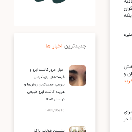
دثه
ران
لکه
نی،
جدیدترین
اخبار ها
کفش
اخبار امروز کاشت ابرو و
ن و
قیمت‌های باورنکردنی؛
رید
بررسی جدیدترین روش‌ها و
هزینه کاشت ابرو طبیعی
در سال ۱۴۰۵
1405/05/16
رای
 در
نشستن طولانی یا کار