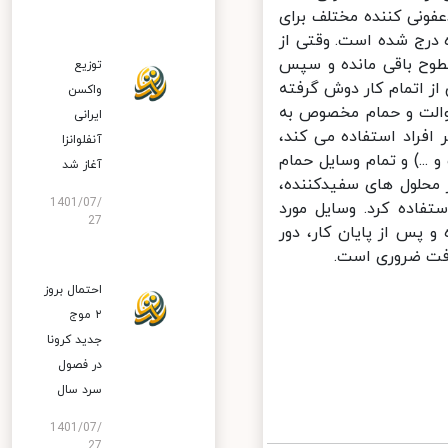
ضدعفونی کننده مختلف برای
درج شده است. وقتی از
شود، بهتر است ۱۰ دقیقه روی سطوح باقی مانده و سپس
توزیع
ز اتمام کار دوش گرفته
واکسن
کند. توصیه می شود فرد مبتلا به کووید - ۱۹ از توالت و حمام مخصوص به
ایرانی
فراد استفاده می کند،
آنفلوانزا
.) و تمام وسایل حمام
آغاز شد
محلول های سفیدکننده،
1401/07/
یدشده استفاده کرد. وسایل مورد
27
پس از پایان کار، دور
ت ضروری است.
احتمال بروز
۲ موج
جدید کرونا
در فصول
سرد سال
1401/07/
27