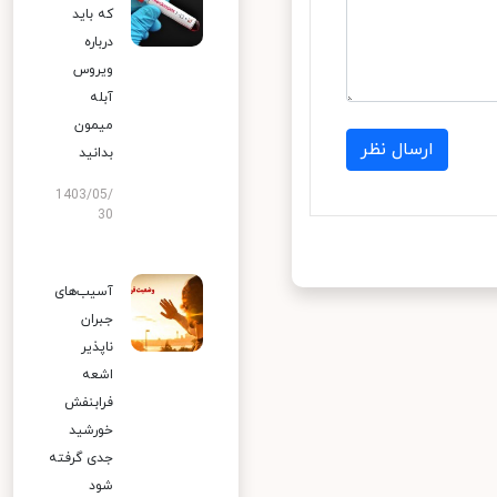
که باید
درباره
ویروس
آبله
میمون
ارسال نظر
بدانید
1403/05/
30
آسیب‌های
جبران
ناپذیر
اشعه
فرابنفش
خورشید
جدی گرفته
شود