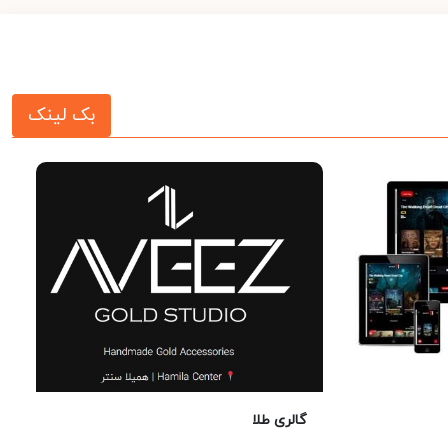
بک لینک
گالری طلا