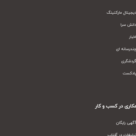
یتال مارکتینگ
نش سرا
ار
رسانه ای
دشگری
دکست
ری در کسب و کار
ی رایگان
یغات در آفتاب