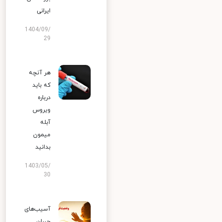
ایرانی
1404/09/
29
هر آنچه
که باید
درباره
ویروس
آبله
میمون
بدانید
1403/05/
30
آسیب‌های
جبران