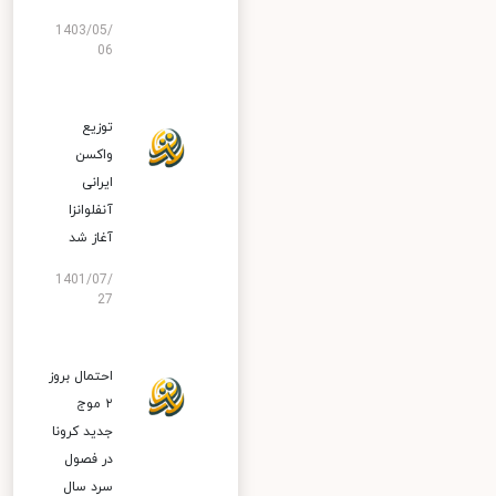
1403/05/
06
توزیع
واکسن
ایرانی
آنفلوانزا
آغاز شد
1401/07/
27
احتمال بروز
۲ موج
جدید کرونا
در فصول
سرد سال