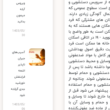
 از سرویس دستشویی و
ویروس
 که به این شرح است: سطوح عمومی که
آبله
 احتمال آلودگی زیادی دارند.
میمون
ان های مشترکی که فرد
بدانید
مکان هایی هستند که به
ن است به طور واضح با
1403/05/
30
مایعات بدن افراد آلوده شوند. به طور کلی توصیه می شود که فرد مبتلا به کووید - ۱۹ در اتاقی اسکان
خانه ها ممکن است فرد
یت دقیق اصول بهداشتی
آسیب‌های
کامل با مواد ضدعفونی
جبران
سایل و محیط دستشویی
ناپذیر
ا داشته باشد تا پس از
اشعه
 دستشویی و حمام توسط
فرابنفش
فونی شوند. چنانچه از
خورشید
ویی و حمام استفاده
جدی گرفته
یشنهاد می شود قبل از
شود
خارج شوند تا وسایل و
حمام و وسایل آن با
1403/05/
 ماده ضد عفونی‌کننده
06