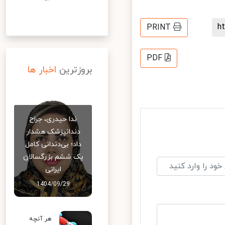
PRINT
PDF
بروزترین
اخبار ها
ندا حیدری، جراح
دندانپزشک هشدار
داد؛ بی‌دندانی کامل
یک ششم بزرگسالان
ایرانی
1404/09/29
هر آنچه