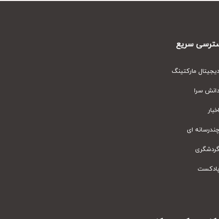
رسی سریع
یتال مارکتینگ
نش سرا
ار
رسانه ای
دشگری
دکست