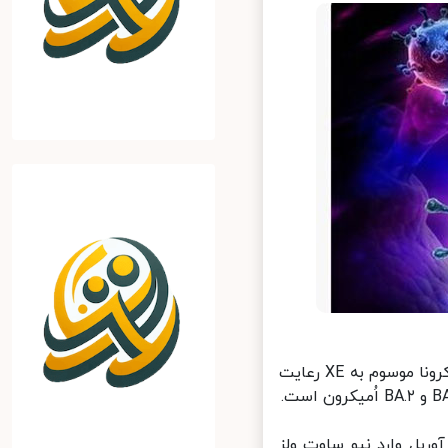
مقامات بهداشت استرالیا پس از شناسایی یک مورد ابتلا به سویه نوترکیب کرونا موسوم به XE رعایت
د XE در استرالیا در یک مسافر خارج از کشور شناسایی شد که ۹ آوریل وارد نیو ساوت ولز