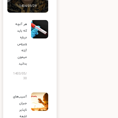
1404/09/29
هر آنچه
که باید
درباره
ویروس
آبله
میمون
بدانید
1403/05/
30
آسیب‌های
جبران
ناپذیر
اشعه