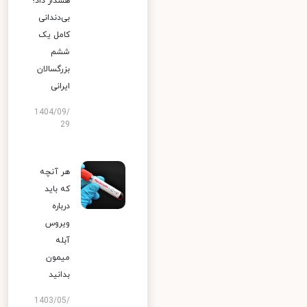
هشدار داد؛
بی‌دندانی
کامل یک
ششم
بزرگسالان
ایرانی
1404/09/
29
هر آنچه
که باید
درباره
ویروس
آبله
میمون
بدانید
1403/05/