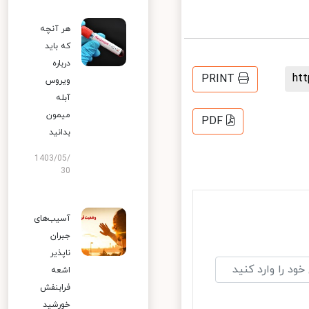
هر آنچه
که باید
درباره
h
PRINT
ویروس
آبله
میمون
PDF
بدانید
1403/05/
30
آسیب‌های
جبران
ناپذیر
اشعه
فرابنفش
خورشید