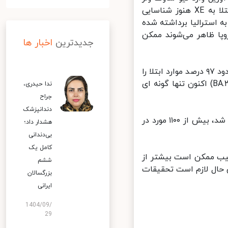
شده و نتیجه آزمایش او مثبت بوده است. هرچند هیچ مورد دیگری از ابتلا به XE هنوز شناسایی
ارائه تست منفی کووید-۱۹ قبل از ورود به استرالیا برداشته شده
پا ظاهر می‌شوند ممکن
جدیدترین
اخبار ها
زیرسویه BA.۲ در حال حاضر سویه غالب کووید-۱۹ در سراسر جهان است که حدود ۹۷ درصد موارد ابتلا را
در نیوساوت ولز تشکیل می دهد. سویه‌ اُمیکرون (شامل دو زیرسویه BA.۱ و BA.۲) اکنون تنها گونه ای
ندا حیدری،
جراح
دندانپزشک
در عین حال از زمانی که XE برای اولین بار در انگلیس در ۱۹ ژانویه شناسایی شد، بیش از ۱۱۰۰ مورد در
هشدار داد؛
بی‌دندانی
کامل یک
یب ممکن است بیشتر از
ششم
BA.۱ عفونی‌تر است، با این حال لازم است تحقیقات
بزرگسالان
ایرانی
1404/09/
29