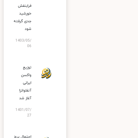
فرابنفش
خورشید
جدی گرفته
شود
1403/05/
06
توزیع
واکسن
ایرانی
آنفلوانزا
آغاز شد
1401/07/
27
احتمال بروز