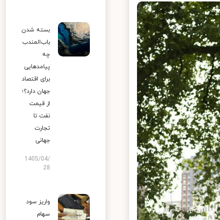
بسته شدن
باب‌المندب
چه
پیامدهایی
برای اقتصاد
جهان دارد؟؛
از قیمت
نفت تا
تجارت
جهانی
1405/04/
28
واریز سود
سهام