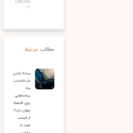
1405/04/
17
مطالب
مرتبط
بسته شدن
باب‌المندب
چه
پیامدهایی
برای اقتصاد
جهان دارد؟؛
از قیمت
نفت تا
تجارت