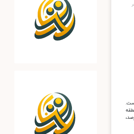
نشان دهنده افت قیمت در اغلب مناطق تهران طی اولین هفته آذرماه ۱۳۹۹ است.
طقه
۴ درصد، منطقه هفت ۱.۴ درصد، منطقه هشت ۳.۳ درصد، منطقه نه ۵.۵ درصد،