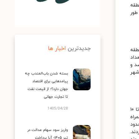
 منطقه پنج ۱.۵ درصد و منطقه
به طور
جدیدترین
اخبار ها
وش ملک در منطقه یک ۱۰ درصد، منطقه
یگر تعداد
قه پنج ۱۳ درصد، منطقه شش ۵ درصد، منطقه هفت ۵۵ درصد و
در کل شهر
بسته شدن باب‌المندب چه
پیامدهایی برای اقتصاد
جهان دارد؟؛ از قیمت نفت
تا تجارت جهانی
کاهش ۱ تا ۱۱ درصدی نرخها طی روزهای اخیر در حالی اتفاق افتاد که در نیمه دوم آبان ماه نیز قیمتها در بعضی مناطق تا ۱۰
1405/04/28
راه
دود
واریز سود سهام عدالت در
ردند.
تیر ۱۴۰۵؛ آیا پرداخت