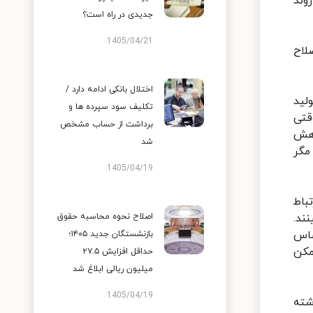
وند
جدیدی در راه است؟
1405/04/21
لاح
اختلال بانکی ادامه دارد /
گذشته دائما تولید
تکلیف سود سپرده ها و
قتی
برداشت از حساب مشخص
اهش
شد
مگر
1405/04/19
ن در ارتباط
ند.
اصلاح نحوه محاسبه حقوق
ر این اساس
بازنشستگان جدید ۱۴۰۵؛
مکن
حداقل افزایش ۲۷.۵
میلیون ریالی ابلاغ شد
1405/04/19
شته