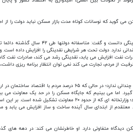
ولد از تحولات بین المللی، امیدواری به اقتصاد کشور و پایان ر
 می گوید که نوسانات کوتاه مدت بازار مسکن نباید دولت را از اص
وی ثبات قیمت مسکن را مشروط به کنترل رشد نقدینگی دانست و گفت: متاسفانه دولتها طی ۴۲ سال 
ندانی ندارد. دولت تحت هر شرایطی نقدینگی را افزایش داده است. و
صادرات نفت افزایش می یابد، نقدینگی رشد می کند، صادرات نفت ک
ه طرفیت از مردم، تجارت می کند نمی توان انتظار برنامه ریزی داشت، 
ستاریان اظهار کرد: در تشکیلات دولت مسکن جایگاه چندانی ندارد؛ در حالی که ۶۵ درصد مردم با اقتصاد ساختما
یرد. اما می بینیم که جایگاه مسکن را در حد یک معاونت می بین
مسکن در وزارت راه و شهرسازی فقط یک معاونت دارد؛ وزارتخانه ای که از حدود ۲۰ معاونت تشکیل شده است. ب
 معتقدم از ابتدای سال آینده ساخت و ساز افزایش می یابد و م
کن دیدگاه متفاوتی دارد. او خاطرنشان می کند: در دهه های گذ