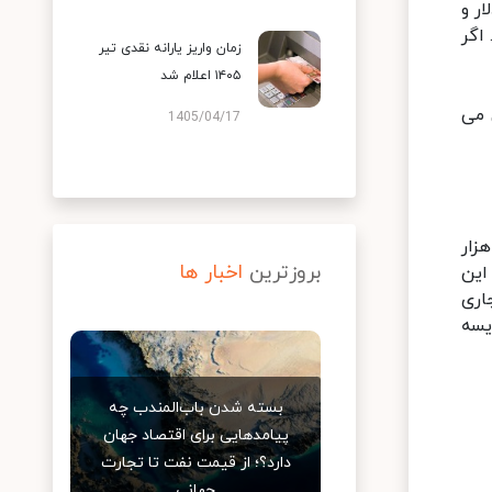
متوسط ۱۰۰۰ دلار در متر مربع مقیاس شده است. در دوره هایی این نرخ به ۶۰۰ دلار و
کند. اگر
زمان واریز یارانه نقدی تیر
۱۴۰۵ اعلام شد
 می
1405/04/17
بق اعلام بانک مرکزی متوسط قیمت مسکن شهر تهران در آبان ماه ۱۳۹۹ بالغ بر ۲۷ میلیون و ۱۰۰ هزار
بروزترین
اخبار ها
ان می دهد. این
اری
 مقایسه
بسته شدن باب‌المندب چه
پیامدهایی برای اقتصاد جهان
دارد؟؛ از قیمت نفت تا تجارت
جهانی