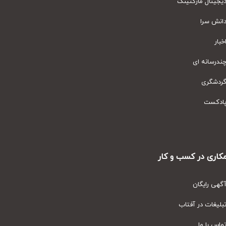
یتال مارکتینگ
نش سرا
ار
رسانه ای
دشگری
دکست
ری در کسب و کار
ی رایگان
یغات در آفتاب
س با ما