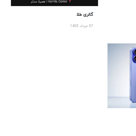
گالری طلا
07 مرداد 1405