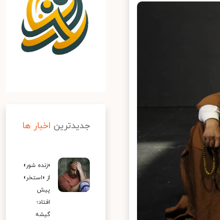
جدیدترین
اخبار ها
«زنده شور»
از «استخر»
پیش
افتاد؛
گیشه