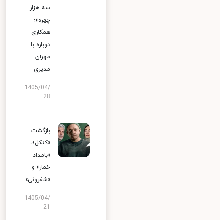
سه هزار
چهره»؛
همکاری
دوباره با
مهران
مدیری
1405/04/
28
بازگشت
«کنکل»،
«بامداد
خمار» و
«شفرونی»
1405/04/
21