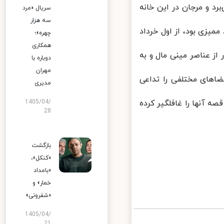
 و مرجان در این خانه
سریال «مرد
سه هزار
زی بود، از اول خرداد
چهره»؛
همکاری
 عناصر مینی مال و به
دوباره با
مهران
های مختلفی را تداعی
مدیری
 آنها را غافلگیر کرده
1405/04/
28
بازگشت
«کنکل»،
«بامداد
خمار» و
«شفرونی»
1405/04/
21