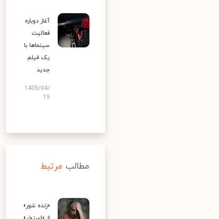
آغاز دوباره
فعالیت
سینماها با
یک فیلم
جدید
1405/04/
19
مطالب
مرتبط
«زنده شور»
از «استخر»