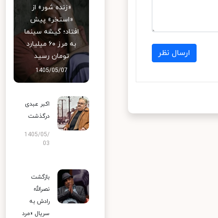
«زنده شور» از
«استخر» پیش
افتاد؛ گیشه سینما
به مرز ۶۰ میلیارد
ارسال نظر
تومان رسید
1405/05/07
اکبر عبدی
درگذشت
1405/05/
03
بازگشت
نصرالله
رادش به
سریال «مرد