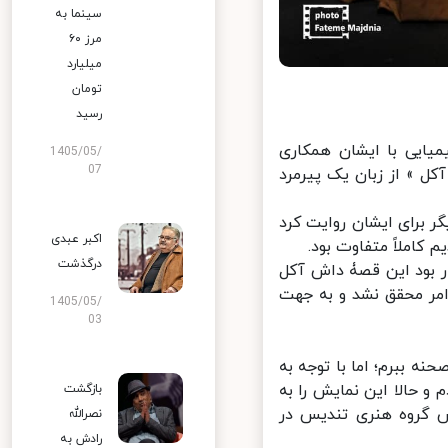
سینما به
مرز ۶۰
میلیارد
تومان
رسید
ایی با ایشان همکاری
1405/05/
07
ل » از زبان یک پیرمرد
 برای ایشان روایت کرد
اکبر عبدی
املاً متفاوت بود.
درگذشت
 بود این قصۀ داش آکل
مر محقق نشد و به جهت
1405/05/
03
 ببرم؛ اما با توجه به
 حالا این نمایش را به
بازگشت
 گروه هنری تندیس در
نصرالله
رادش به