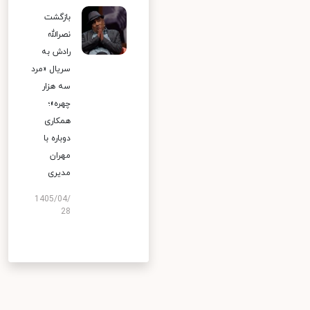
بازگشت
نصرالله
رادش به
سریال «مرد
سه هزار
چهره»؛
همکاری
دوباره با
مهران
مدیری
1405/04/
28