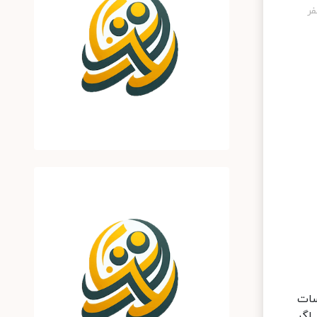
سات
اگر