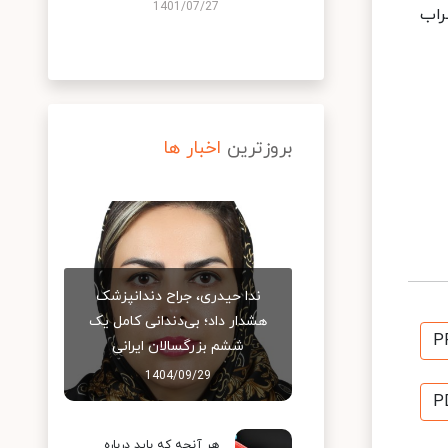
1401/07/27
راب
بروزترین
اخبار ها
ندا حیدری، جراح دندانپزشک
هشدار داد؛ بی‌دندانی کامل یک
P
ششم بزرگسالان ایرانی
1404/09/29
P
هر آنچه که باید درباره