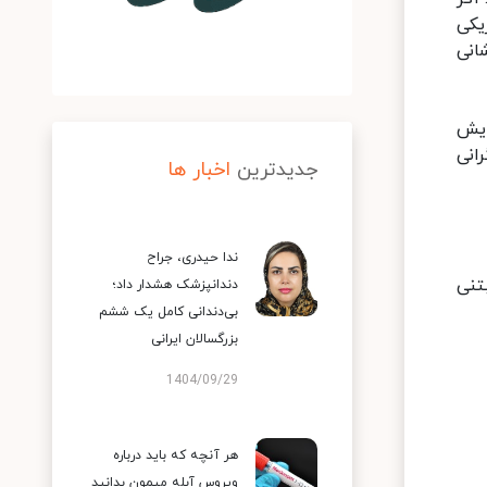
یکی
انی
ایش
انی
جدیدترین
اخبار ها
ندا حیدری، جراح
تنی
دندانپزشک هشدار داد؛
بی‌دندانی کامل یک ششم
بزرگسالان ایرانی
1404/09/29
هر آنچه که باید درباره
ویروس آبله میمون بدانید