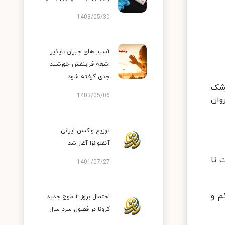
1403/05/30
آسیب‌های جبران ناپذیر
اشعه فرابنفش خورشید
جدی گرفته شود
زشک
1403/05/06
وان
توزیع واکسن ایرانی
آنفلوانزا آغاز شد
 تا
1401/07/27
م و
احتمال بروز ۲ موج جدید
کرونا در فصول سرد سال