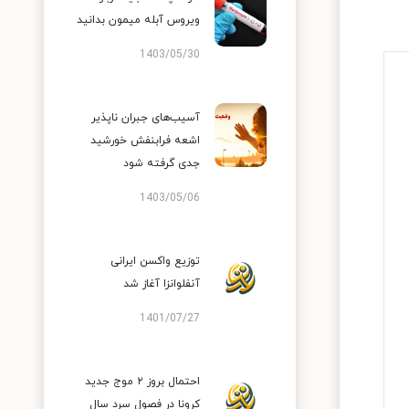
ویروس آبله میمون بدانید
1403/05/30
آسیب‌های جبران ناپذیر
اشعه فرابنفش خورشید
جدی گرفته شود
1403/05/06
توزیع واکسن ایرانی
آنفلوانزا آغاز شد
1401/07/27
احتمال بروز ۲ موج جدید
کرونا در فصول سرد سال