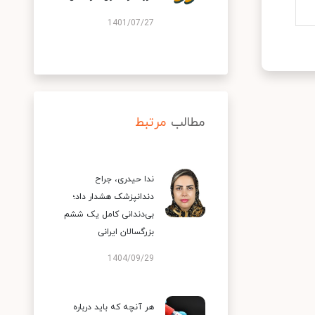
1401/07/27
مطالب
مرتبط
ندا حیدری، جراح
دندانپزشک هشدار داد؛
بی‌دندانی کامل یک ششم
بزرگسالان ایرانی
1404/09/29
هر آنچه که باید درباره