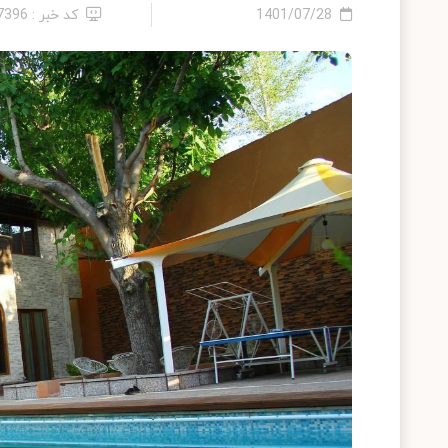
1401/07/28
کد خبر : 27396