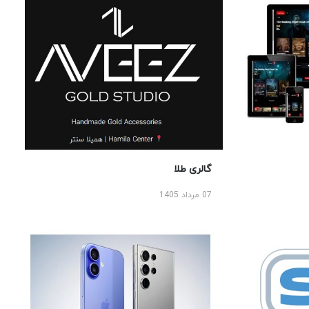
گالری طلا
07 مرداد 1405