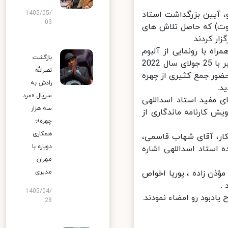
 آیین بزرگداشت استاد
1405/05/
03
وت) که حاصل تلاش های
ر كردند.
ه با رونمایی از آلبوم
بازگشت
موسیقی "توت آغاجی"(درخت توت) روز پنج‌شنبه‌، 6 مردادماه سال 1401 برابر با 25 جولای سال 2022
نصرالله
ور جمع کثیری از چهره
رادش به
.
سریال «مرد
 مفید استاد اسداللهی
سه هزار
 کارنامه ماندگاری از
چهره»؛
همکاری
ر، آقای شهاب قاسمى،
دوباره با
استاد اسداللهی اشاره
مهران
ذن زاده ، پوريا اخواص
مدیری
1405/04/
ادبود رو امضاء نمودند.
28