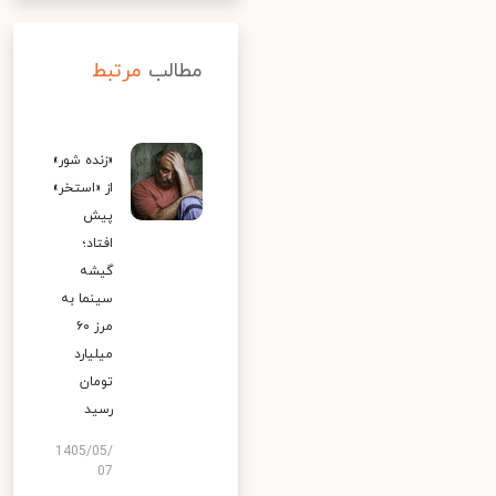
مطالب
مرتبط
«زنده شور»
از «استخر»
پیش
افتاد؛
گیشه
سینما به
مرز ۶۰
میلیارد
تومان
رسید
1405/05/
07