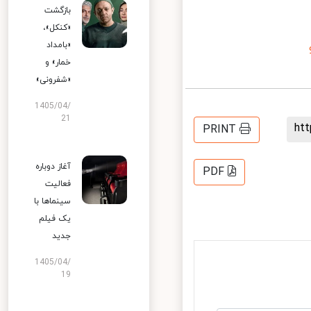
بازگشت
«کنکل»،
«بامداد
خمار» و
«شفرونی»
1405/04/
21
h
PRINT
آغاز دوباره
PDF
فعالیت
سینماها با
یک فیلم
جدید
1405/04/
19