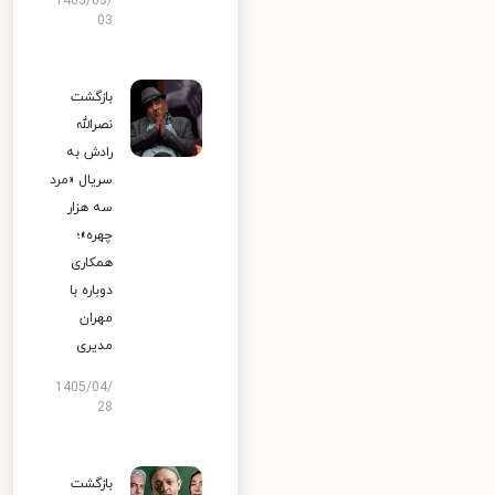
1405/05/
03
بازگشت
نصرالله
رادش به
سریال «مرد
سه هزار
چهره»؛
همکاری
دوباره با
مهران
مدیری
1405/04/
28
بازگشت