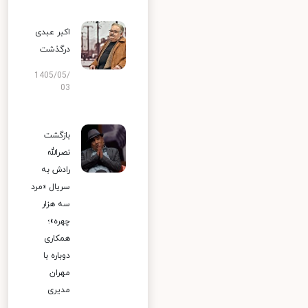
اکبر عبدی
درگذشت
1405/05/
03
بازگشت
نصرالله
رادش به
سریال «مرد
سه هزار
چهره»؛
همکاری
دوباره با
مهران
مدیری