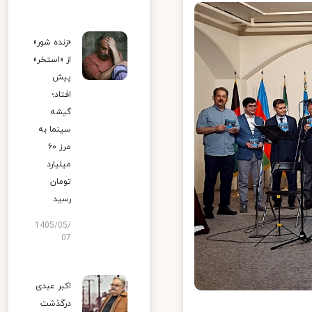
«زنده شور»
از «استخر»
پیش
افتاد؛
گیشه
سینما به
مرز ۶۰
میلیارد
تومان
رسید
1405/05/
07
اکبر عبدی
درگذشت