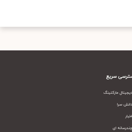
رسی سریع
یتال مارکتینگ
نش سرا
ار
رسانه ای