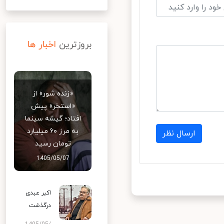
بروزترین
اخبار ها
«زنده شور» از
«استخر» پیش
افتاد؛ گیشه سینما
به مرز ۶۰ میلیارد
ارسال نظر
تومان رسید
1405/05/07
اکبر عبدی
درگذشت