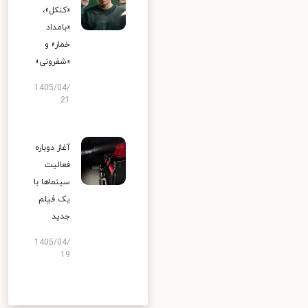
«کنکل»،
«بامداد
خمار» و
«شفرونی»
1405/04/
21
آغاز دوباره
فعالیت
سینماها با
یک فیلم
جدید
1405/04/
19