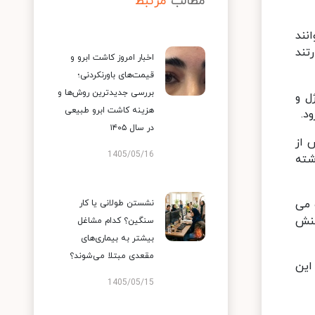
مطالب
مرتبط
نند
تند
اخبار امروز کاشت ابرو و
قیمت‌های باورنکردنی؛
بررسی جدیدترین روش‌ها و
ل و
هزینه کاشت ابرو طبیعی
د.
در سال ۱۴۰۵
 از
1405/05/16
شته
 می
نشستن طولانی یا کار
د دیفنسیپرون (DCP) است. DCP یک واکنش
سنگین؟ کدام مشاغل
بیشتر به بیماری‌های
مقعدی مبتلا می‌شوند؟
این
1405/05/15