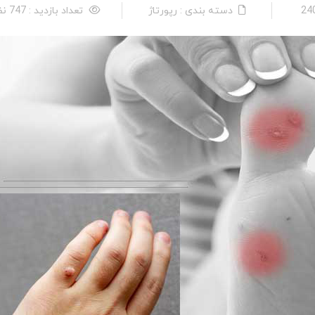
دسته بندی : رپورتاژ
تعداد بازدید : 747 نفر