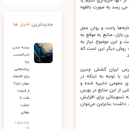
ز آنها خریداری کنیم یا
ی رسد به صورت بالقوه
جدیدترین
اخبار ها
ه‌ها راحت و روان عمل
زار، منابع به موقع به
 و این موضوع نیاز به
بسته شدن
 روش دیگر این است که
باب‌المندب
چه
رس ایران کشش چنین
پیامدهایی
 با توجه به اینکه در
برای اقتصاد
ی عمومی ذخیره شده و
جهان دارد؟؛
از این منابع در بورس
از قیمت
تسهیلاتی برای افزایش
نفت تا
شت؛ بنابراین می‌توان
تجارت
جهانی
1405/04/
28