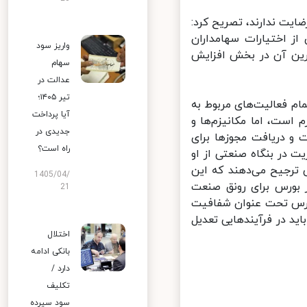
ت ندارند، تصریح کرد:
 اختیارات سهامداران
واریز سود
رین آن در بخش افزایش
سهام
عدالت در
تیر ۱۴۰۵؛
 فعالیت‌های مربوط به
آیا پرداخت
ست، اما مکانیزم‌ها و
جدیدی در
و دریافت مجوزها برای
راه است؟
در بنگاه صنعتی از او
ترجیح می‌دهند که این
1405/04/
 بورس برای رونق صنعت
21
ورس تحت عنوان شفافیت
ید در فرآیندهایی تعدیل
اختلال
بانکی ادامه
دارد /
تکلیف
سود سپرده