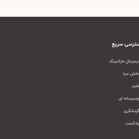
رسی سریع
یتال مارکتینگ
نش سرا
ار
رسانه ای
دشگری
دکست