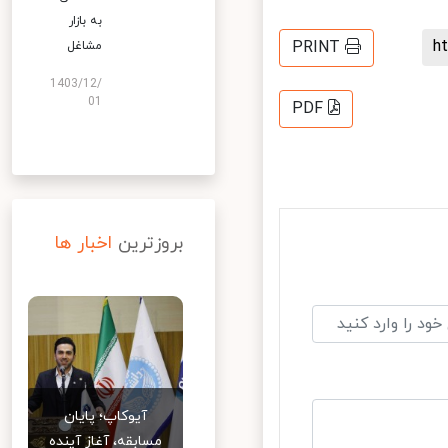
به بازار
PRINT
مشاغل
1403/12/
01
PDF
بروزترین
اخبار ها
آیوکاپ؛ پایان
مسابقه، آغاز آینده