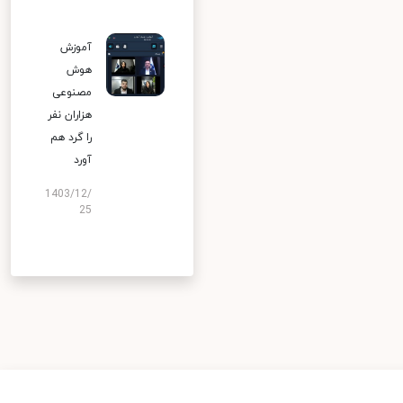
آموزش
هوش
مصنوعی
هزاران نفر
را گرد هم
آورد
1403/12/
25