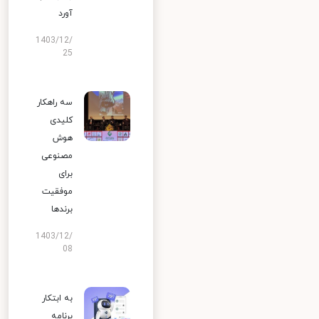
آورد
1403/12/
25
سه راهکار
کلیدی
هوش
مصنوعی
برای
موفقیت
برندها
1403/12/
08
به ابتکار
برنامه