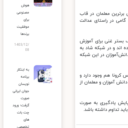
هوش
مصنوعی
برترین معلمان در قاب
گامی در راستای عدالت
برای
موفقیت
برندها
بستر غنی برای آموزش
1403/12/
اند و در شبکه شاد به
08
ش‌آموزان در این شبکه
به ابتکار
کرونا هم وجود دارد و
برنامه
ش آموزان و معلمان از
نویسان
جوان ایرانی
صورت
ایش یادگیری به صورت
گرفت؛ ورود
د تداوم داشته باشد.
چت بات
های
تخصصی