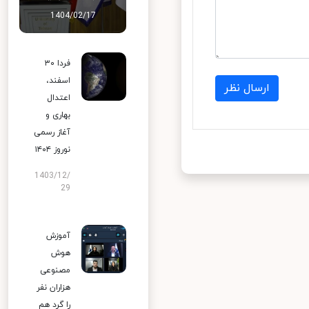
1404/02/17
فردا ۳۰
اسفند،
ارسال نظر
اعتدال
بهاری و
آغاز رسمی
نوروز ۱۴۰۴
1403/12/
29
آموزش
هوش
مصنوعی
هزاران نفر
را گرد هم