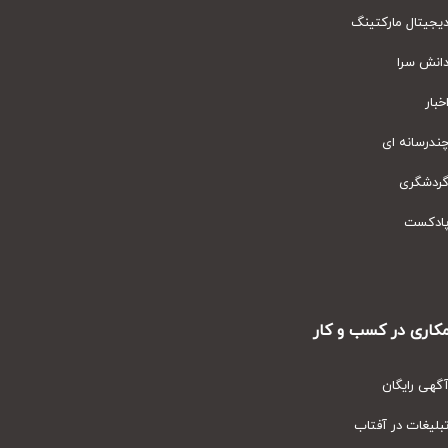
یتال مارکتینگ
نش سرا
ار
رسانه ای
دشگری
دکست
ری در کسب و کار
ی رایگان
یغات در آفتاب