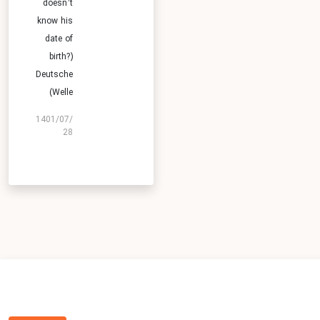
doesn’t
know his
date of
birth?)
Deutsche
Welle)
1401/07/
28