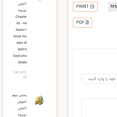
آلمانی
h
PRINT
دویچه
Chapter
PDF
06 - He
doesn’t
know his
date of
birth?)
Deutsche
Welle)
1401/07/
28
بخش سوم
آموزش
آلمانی
دویچه