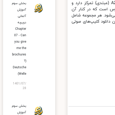
زبان آلمانی تهیه و تولید شده است. بخش اول و دوم بر سطوح A1 و A2 (مبتدی) تمرکز دارد و
بخش سوم
چهارم بر سطح B2 (متوسطه).هر مجموعه شامل 26 درس است که در کنار آن
آموزش
ی‌شود. هر مجموعه شامل
آلمانی
دانلود کلیپ‌های صوتی
دویچه
Chapter
07 - Can
you give
me the
brochures
?)
Deutsche
Welle)
1401/07/
28
بخش سوم
آموزش