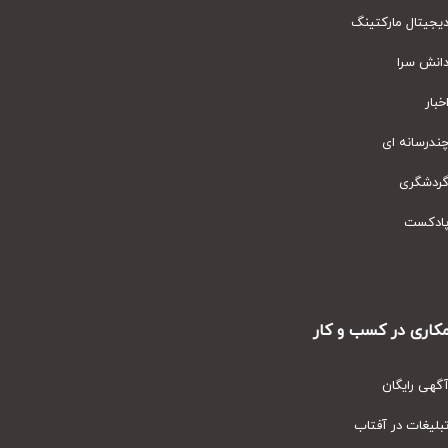
یتال مارکتینگ
نش سرا
ار
رسانه ای
دشگری
دکست
ری در کسب و کار
ی رایگان
یغات در آفتاب