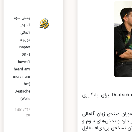
بخش سوم
آموزش
آلمانی
دویچه
Chapter
08 - I
haven’t
heard any
more from
her)
Deutsche
فارسی در بخش آموزش زبان آلمانی مجموعه‌ای به نام Deutschtrainer برای یادگیری
Welle)
1401/07/
زان مبتدی
زبان آلمانی
28
بر سطوح A1 و A2 (مبتدی) تمرکز دارد و بخش‌های سوم و
س است که در کنار آن نسخه‌ی پی‌دی‌اف فایل