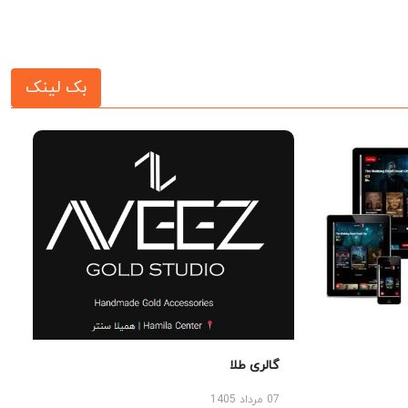
بک لینک
گالری طلا
07 مرداد 1405