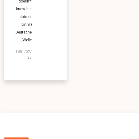
doesn’t
know his
date of
birth?)
Deutsche
Welle)
1401/07/
28