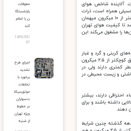
 آلاینده شاخص هوای
معوقات
یلی همراه است، ذرات
بازنشستگا
معلق کمتر از ۲.۵ میکرون است اما در روزهای غبارآلود اخیر ذرات معلق کمتر از ۱۰ میکرون میهمان
ن را اعلام
 تا کیفیت هوای تهران
کند
ا را مشغول می‌کند این
1405/05/
07
ای کربنی و گرد و غبار
اظهارکرد: ذرات معلق کوچکتر از ۱۰ میکرون درشت‌ترند و نسبت به ذرات معلق کوچکتر از ۲.۵ میکرون
اجرای طرح
کمتری دارند ولی در
تشدید
اشتی و زیست محیطی در
برخورد با
تخلفات
موتورسیکل
چکتر از ۲.۵ میکرون که منشاء احتراقی دارند، بیشتر
ت‌سواران
یی داشته باشند و برای
در خطوط
دهند.
ویژه تهران
از شنبه
هه گذشته چنین شرایط
خطرناکی را تجربه نکرده بود اما در روزهای اخیر هم آلاینده ذرات معلق کوچکتر از ۲.۵ میکرون و هم