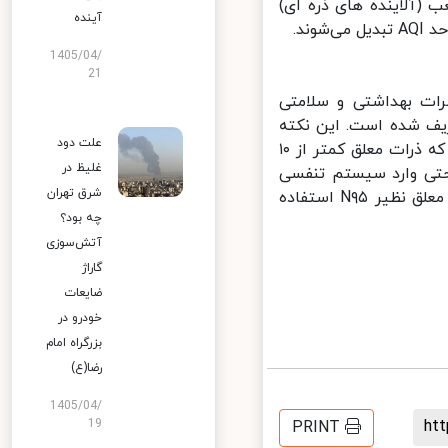
 متر مکعب (آلاینده های ذره ای)
آینده
.
1405/04/
21
ت بهداشتی و سلامتی
یف شده است. این نکته
علت دود
قابل تامل است که موی انسان ۵۰ تا ۷۰ میکرون قطر دارد این در حالیست که ذرات معلق کمتر از ۱۰
غلیظ در
و به راحتی وارد سیستم تنفسی
شرق تهران
می‌شوند بنابراین توصیه می‌شود در این شرایط از ماسک‌های مناسب ذرات معلق نظیر N۹۵ استفاده
چه بود؟
آتش‌سوزی
گاراژ
ضایعات
خودرو در
بزرگراه امام
رضا(ع)
1405/04/
h
19
PRINT