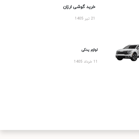
خرید گوشی ارزان
21 تیر 1405
لوازم یدکی
11 خرداد 1405