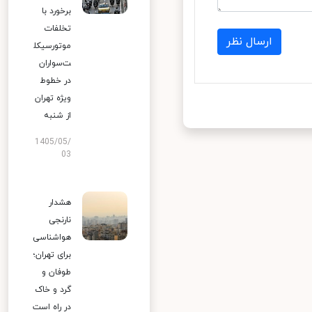
برخورد با
تخلفات
ارسال نظر
موتورسیکل
ت‌سواران
در خطوط
ویژه تهران
از شنبه
1405/05/
03
هشدار
نارنجی
هواشناسی
برای تهران؛
طوفان و
گرد و خاک
در راه است