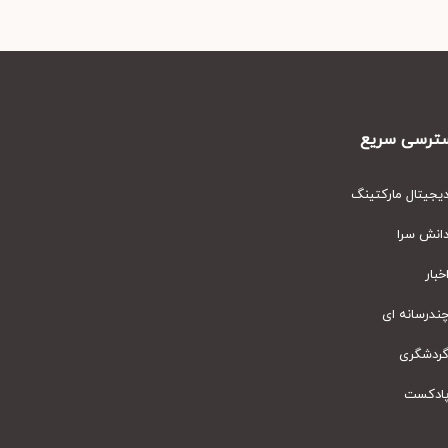
رسی سریع
یتال مارکتینگ
نش سرا
ار
رسانه ای
دشگری
دکست