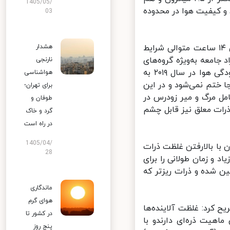
1405/05/
 بودند و کیفیت هوا در محدوده
03
احدی با تاکید بر جدی بود این موضوع گفت: هوای تهران در روز جمعه برای ۱۴ ساعت متوالی شرایط
هشدار
امعه به‌ویژه گروه‌های
نارنجی
حساس تحت تاثیر این پدیده قرار گیرند این اتفاق در حالی رخ داد که آلودگی هوا در سال ۲۰۱۹ به
هواشناسی
ختم نمی‌شود و در این
برای تهران؛
مل مرگ و میر زودرس در
طوفان و
ات معلق نیز قابل چشم
گرد و خاک
در راه است
1405/04/
ت معلق کمتر از ۲.۵ میکرون همزمان با بالارفتن غلظت ذرات
28
یاد و زمان طولانی را برای
 شده و ذرات ریزتر که
ماندگاری
هوای گرم
کرد: غلظت آلاینده‌ها
در کشور تا
یت ذره‌ای دارندو با
پنج روز