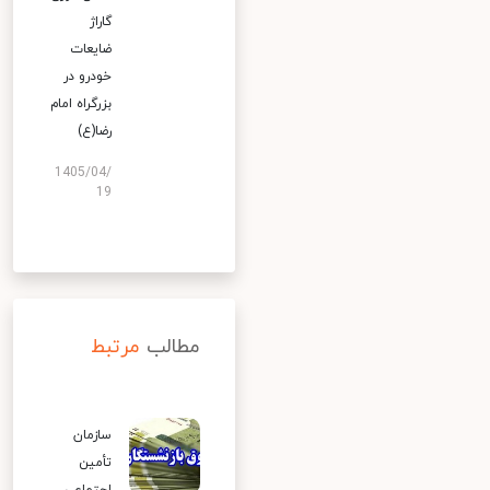
گاراژ
ضایعات
خودرو در
بزرگراه امام
رضا(ع)
1405/04/
19
مطالب
مرتبط
سازمان
تأمین