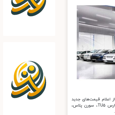
اعلام قیمت‌های جدید
محصولات خودروسازان (مصوب شورای رقابت) با عرضه چهار محصول پارس TU۵، سورن پلاس،