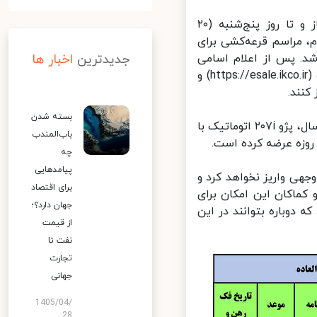
اکنون هفدهمین مرحله این طرح‌ها از امروز (سه‌شنبه ۱۸ خردادماه) آغاز و تا روز پنج‌شنبه (۲۰
 مراسم قرعه‌کشی برای
د. پس از اعلام اسامی
جدیدترین
اخبار ها
منتخبان از طریق درج اسامی در سایت رسمی فروش محصولات این شرکت (https://esale.ikco.ir) و
کنند.
بسته شدن
ایران‌خودرو در این مرحله از فروش محصولات خود، سه محصول پژو پارس سال، پژو ۲۰۷i اتوماتیک با
باب‌المندب
چه
پیامدهایی
ی واریز نخواهد کرد و
برای اقتصاد
اکان این امکان برای
جهان دارد؟؛
 دوباره بتوانند در این
از قیمت
نفت تا
تجارت
جهانی
1405/04/
28