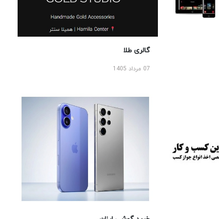
گالری طلا
07 مرداد 1405