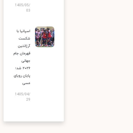
1405/05/
03
اسپانیا با
شکست
آرژانتین
قهرمان جام
جهانی
۲۰۲۶ شد؛
پایان رویای
مسی
1405/04/
29