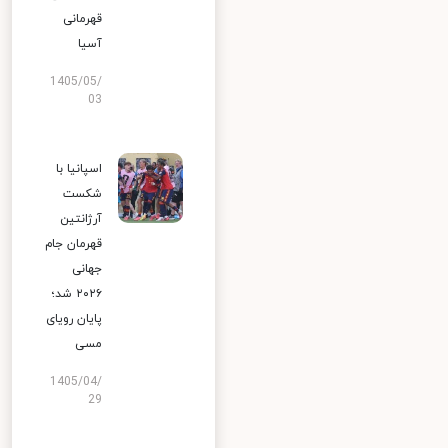
قهرمانی
آسیا
1405/05/
03
اسپانیا با
شکست
آرژانتین
قهرمان جام
جهانی
۲۰۲۶ شد؛
پایان رویای
مسی
1405/04/
29