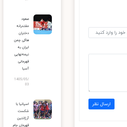
صعود
مقتدرانه
دختران
هاکی چمن
ایران به
نیمه‌نهایی
قهرمانی
آسیا
1405/05/
03
ارسال نظر
اسپانیا با
شکست
آرژانتین
قهرمان جام