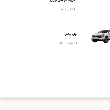
خرید گوشی ارزان
21 تیر 1405
لوازم یدکی
11 خرداد 1405