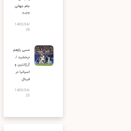
جام جهانی
۲۰۲۶
1405/04/
28
مسی بازهم
درخشید /
آرژانتین و
اسپانیا در
فینال
1405/04/
25