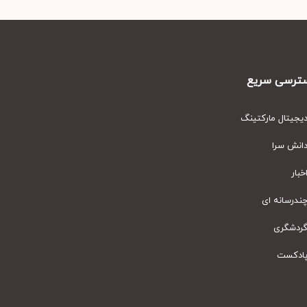
رسی سریع
یتال مارکتینگ
نش سرا
ار
رسانه ای
دشگری
دکست