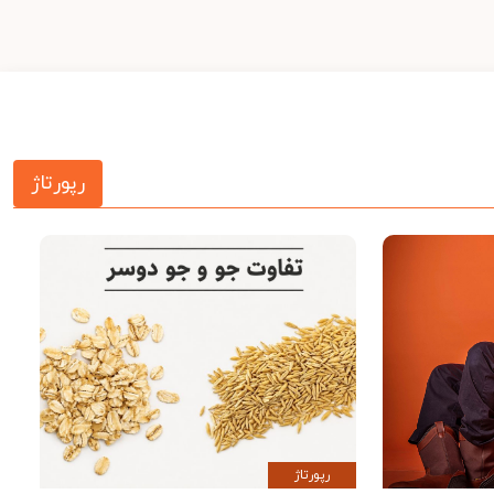
رپورتاژ
رپورتاژ