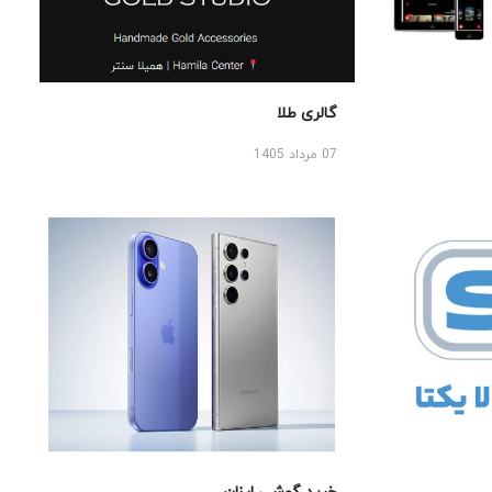
گالری طلا
07 مرداد 1405