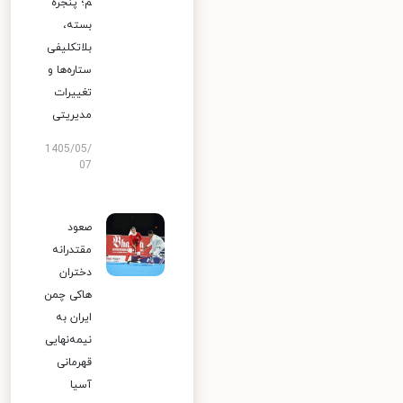
م؛ پنجره
بسته،
بلاتکلیفی
ستاره‌ها و
تغییرات
مدیریتی
1405/05/
07
صعود
مقتدرانه
دختران
هاکی چمن
ایران به
نیمه‌نهایی
قهرمانی
آسیا