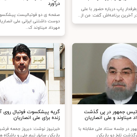
درآورد
رطرفدار پاپ درباره حضور با علی
صفحه ی دو فوتبالیست پیشکسو
ر آخرین برنامه‌اش گفت: من از...
دوست داشتنی ایرانی علی انصاریا
مهرداد میناوند ک...
ئیس جمهور در پی گذشت
گریه پیشکسوت فوتبال روی آ
د میناوند و علی انصاریان
زنده برای علی انصاریان
ر در جلسه ستاد ملی مقابله با
خبرنیوز نوشت: دیروز جمعه فرشید
درگذشت تلخ دو بازیکن
بازیکن سابق تیم ملی و باشگاه ه