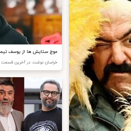
موج ستایش ها از یوسف تیمو
خراسان نوشت: در آخرین قسمت از ا