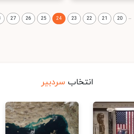
...
8
27
26
25
24
23
22
21
20
انتخاب
سردبیر