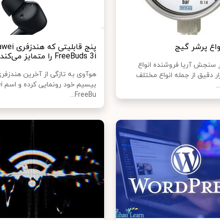
اع پرشر گیج
پنج قابلیتی که ه
FreeBuds 3i را متمایز می‌کند
ر سنجش آریا فروشنده انواع
هوآوی به تازگی از آخرین هندزفری
ر دقیق از جمله انواع مختلف
بیسی
.
FreeBu...