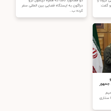
 کرونا را
دو فضانورد ناسا که همراه کپسول کرو
و گفت:
دراگون به ایستگاه فضایی بین المللی سفر
کرده ب...
جمهور
حیم
 ستاری