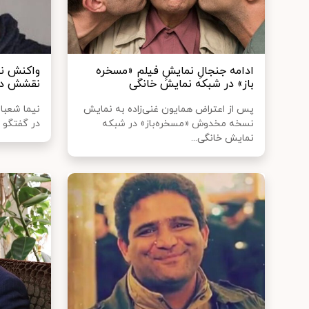
ادامه جنجالِ نمایشِِ فیلم «مسخره‌
واکنش نی
باز» در شبکه نمایش خانگی
نقشش در 
پس از اعتراض همایون غنی‌زاده به نمایش
نیما شعبان
نسخه مخدوش «مسخره‌باز» در شبکه
در گفتگو ب
نمایش خانگی...