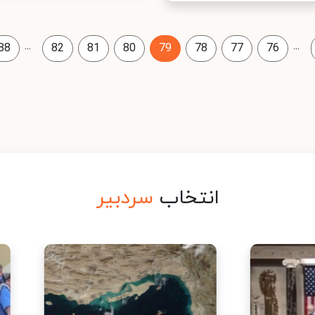
...
...
88
82
81
80
79
78
77
76
انتخاب
سردبیر