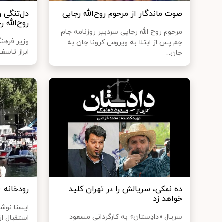
صوت ماندگار از مرحوم روح‌الله رجایی
دل‌تنگی 
روح‌الله ر
مرحوم روح الله رجایی سردبیر روزنامه جام
وزیر فرهنگ
جم پس از ابتلا به ویروس کرونا جان به
ابراز تاسف 
جان...
ده‌ نمکی، سریالش را در تهران کلید
رودخانه 
خواهد زد
ایسنا نوش
سریال «دادِستان» به کارگردانی مسعود
استقبال ا