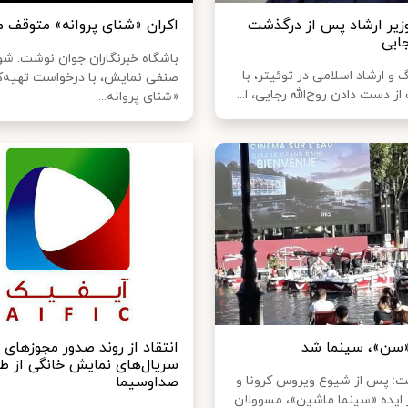
وزیر ارشاد پس از درگذشت
اکران «شنای پروانه» متوقف م
جایی
باشگاه خبرنگاران جوان نوشت: شو
 و ارشاد اسلامی در توئیتر، با
صنفی نمایش، با درخواست تهیه‌ک
از دست دادن روح‌الله رجایی، ا...
«شنای پروانه...
«سن»، سینما شد
انتقاد از روند صدور مجوزهای
سریال‌های نمایش خانگی از ط
ت: پس از شیوع ویروس کرونا و
صداوسیما
ز ایده «سینما ماشین»، مسوولان