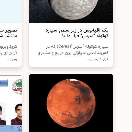
یک اقیانوس در زیر سطح سیاره
تصویر سی
کوتوله "سرِس" قرار دارد!
منتشر ش
سیاره کوتوله "سرس"(Ceres) که در
کمربند اصلی سیارکی بین مریخ و مشتری
آر.ان‌.ای 
قرار دارد، ق...
ویرو...