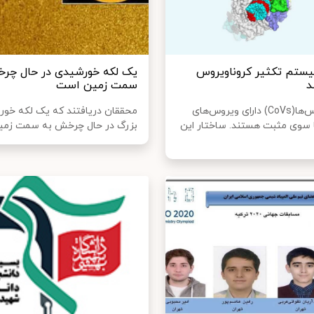
ستم تکثیر کروناویروس
یک لکه خورشیدی در حال چر
د
سمت زمین است
کروناویروس‌ها(CoVs) دارای ویروس‌های
محققان دریافتند که یک لکه خو
با سوی مثبت هستند. ساختار این
بزرگ در حال چرخش به سمت زمی