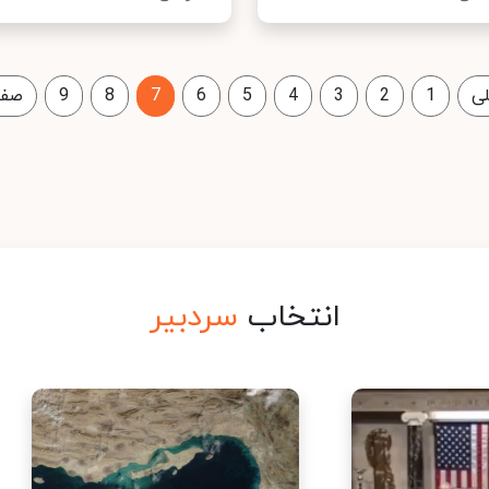
ی
1
2
3
4
5
6
7
8
9
صفح
انتخاب
سردبیر