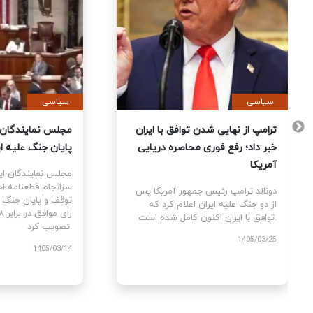
سیاسی
سیاس
 آمریکا
ترامپ از نهایی شدن توافق با ایران
مجلس 
تمام
خبر داد؛ رفع فوری محاصره دریایی
پایان
 کردند
آمریکا
مجلس 
سرانج
 پس از
دونالد ترامپ رئیس جمهور آمریکا پس
مه بین
از دو جنگ علیه ایران اعلام کرد که
توافق با ایران اکنون کامل شده است.
تصویب کرد.
1405/03/25
/03/14