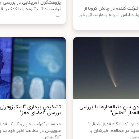
پژوهشگران آمریکایی در بررسی ج
شرکت کننده در چالش کرونا از
توانستند آب آلوده را با کمک ورقه 
لید لباس ایزوله بیمارستانی خبر
آ...
ن سن دنباله‌دارها با بررسی
تشخیص بیماری "اسکیزوفرنی" 
له‌دار "اطلس"
بررسی "امضای مغز"
انان "دانشگاه فدرال شرقی"
محققان "مؤسسه پلی‌تکنیک فدرال 
) روسیه در مطالعه اخیرشان با
سوییس در مطالعه اخیر خود به 
قق...
"الگوهای...