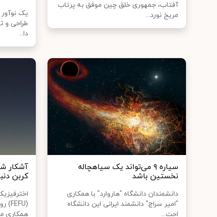
آفتاب، جمهوری خلق چین موفق به پرتاب
یک نوآور 
مریخ نورد...
طراحی و تو
دا...
سیاره ۹ می‌تواند یک سیاهچاله
آشکار شد
نخستین باشد
کربن دنبا
دانشمندان دانشگاه "هاروارد" با همکاری
اخترفیزیکد
"امیر سراج" دانشمند ایرانی این دانشگاه
(FEFU
احت...
همکاری مح