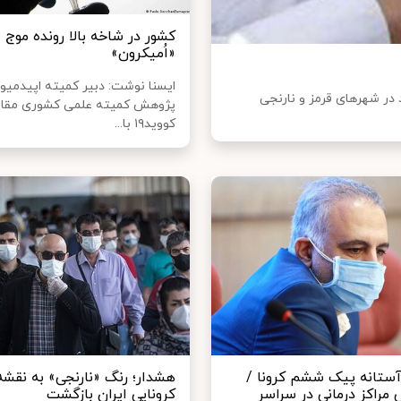
کشور در شاخه بالا رونده موج
«اُمیکرون»
ایسنا نوشت: دبیر کمیته اپیدمیول
در شهرهای قرمز و نارنجی
پژوهش کمیته علمی کشوری مقابل
کووید۱۹ با...
 آستانه پیک ششم کرونا /
هشدار؛ رنگ «نارنجی» به نقشه
 مراکز درمانی در سراسر
کرونایی ایران بازگشت