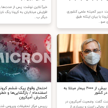
خبرآنلاین نوشت: پس از مدت‌ها و 
ت: دبیر کمیته علمی کشوری
افزایش مبتلایان به کرونا رنگ نارن
رونا با بیان اینکه طبق
دیگر ب...
 صو...
شناسایی بیش از ۲۰۰۰ بیمار مبتلا به
احتمال وقوع پیک ششم کرونا 
در کشور
اسفندماه / بازگشایی‌ها و خطر
گسترش اُمیکرون
شت گفت: وضعیت اُمیکرون در
رییس مرکز تحقیقات ویروس شن
ر بحرانی است و بسیاری از