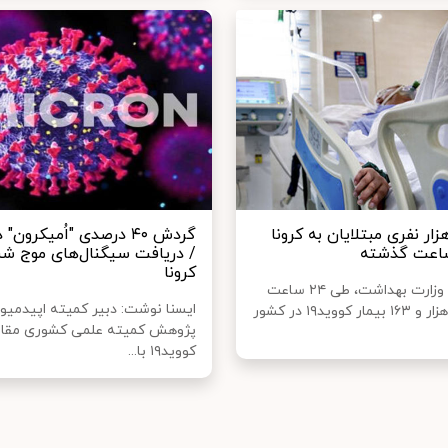
ار نفری مبتلایان به کرونا
گردش ۴۰ درصدی "اُمیکرون"
/ دریافت سیگنال‌های موج ش
کرونا
بنابر اعلام وزارت بهداشت، طی ۲۴ ساعت
ایسنا نوشت: دبیر کمیته اپیدمیول
گذشته ۳هزار و ۱۶۳ بیمار کووید۱۹ در کشور
پژوهش کمیته علمی کشوری مقابل
کووید۱۹ با...