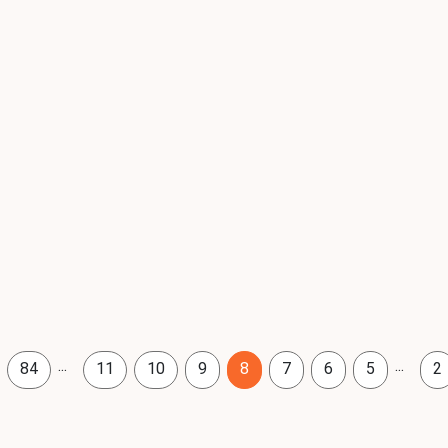
...
...
84
11
10
9
8
7
6
5
2