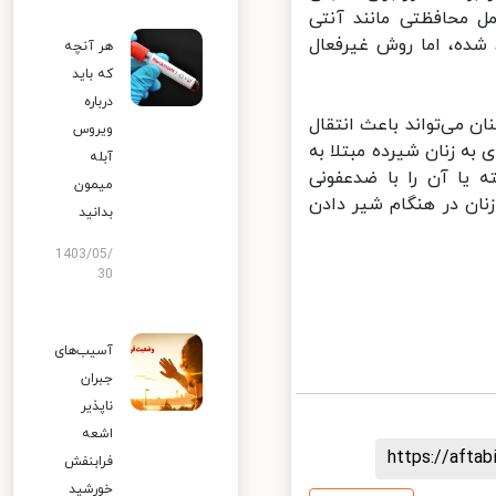
 محافظتی مانند آنتی
شده، اما روش غیرفعال
هر آنچه
که باید
درباره
می‌تواند باعث انتقال
ویروس
به زنان شیرده مبتلا به
آبله
یا آن را با ضدعفونی
میمون
ن زنان در هنگام شیر دادن
بدانید
1403/05/
30
آسیب‌های
جبران
ناپذیر
اشعه
https://aft
فرابنفش
خورشید