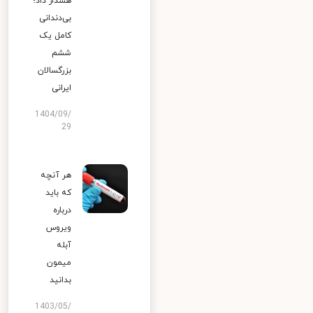
هشدار داد؛
بی‌دندانی
کامل یک
ششم
بزرگسالان
ایرانی
1404/09/
29
هر آنچه
که باید
درباره
ویروس
آبله
میمون
بدانید
1403/05/