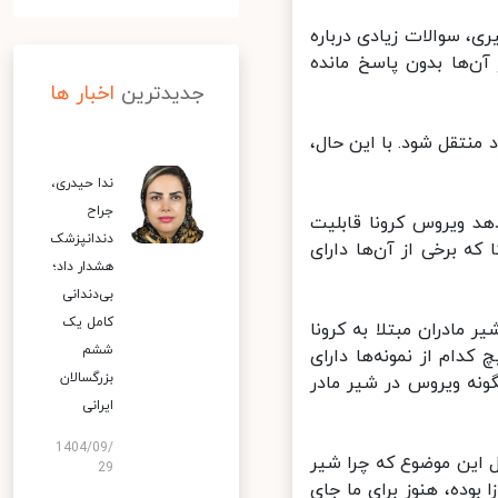
، سوالات زیادی درباره
ن‌ها بدون پاسخ مانده
جدیدترین
اخبار ها
منتقل شود. با این حال،
ندا حیدری،
جراح
ه است نشان می‌دهد ویروس کرونا قابلیت
دندانپزشک
که برخی از آن‌ها دارای
هشدار داد؛
بی‌دندانی
کامل یک
مادران مبتلا به کرونا
ششم
‌ای (RNA) کووید ۱۹ است، اما هیچ کدام از نمونه‌ها دارای
بزرگسالان
نه ویروس در شیر مادر
ایرانی
1404/09/
 این موضوع که چرا شیر
29
بوده، هنوز برای ما جای