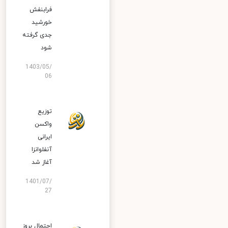
فرابنفش
خورشید
جدی گرفته
شود
1403/05/
06
توزیع
واکسن
ایرانی
آنفلوانزا
آغاز شد
1401/07/
27
احتمال بروز