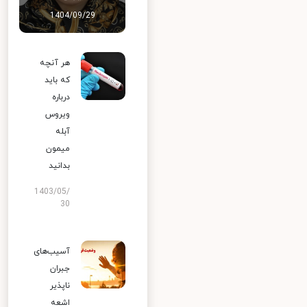
1404/09/29
هر آنچه
که باید
درباره
ویروس
آبله
میمون
بدانید
1403/05/
30
آسیب‌های
جبران
ناپذیر
اشعه