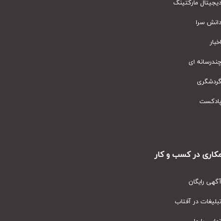
یتال مارکتینگ
نش سرا
ار
رسانه ای
دشگری
دکست
ری در کسب و کار
ی رایگان
یغات در آفتاب