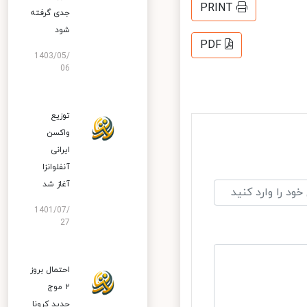
PRINT
جدی گرفته
شود
PDF
1403/05/
06
توزیع
واکسن
ایرانی
آنفلوانزا
آغاز شد
1401/07/
27
احتمال بروز
۲ موج
جدید کرونا