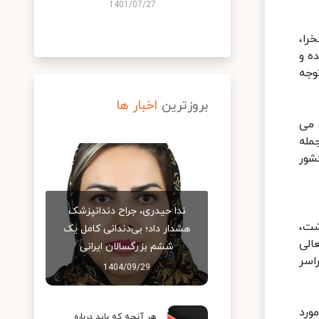
1401/07/27
را،
ه و
وجه
بروزترین
اخبار ها
 می
مله
شور
ندا حیدری، جراح دندانپزشک
شت،
هشدار داد؛ بی‌دندانی کامل یک
الی
ششم بزرگسالان ایرانی
اسر
1404/09/29
ورد
هر آنچه که باید درباره