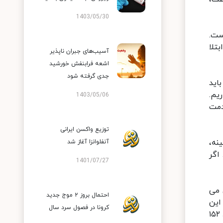
1403/05/30
ست.
تلا
آسیب‌های جبران ناپذیر
اشعه فرابنفش خورشید
جدی گرفته شود
اید
یم.
1403/05/06
دمت
توزیع واکسن ایرانی
نه،
آنفلوانزا آغاز شد
اگر
1401/07/27
 می
احتمال بروز ۲ موج جدید
این
کرونا در فصول سرد سال
است که هر واکسنی که مورد نیاز باشد را وارد می کنیم. تا امروز حدود ۱۸۵ میلیون دُز واکسن کرونا تامین شده که حدود ۱۵۲