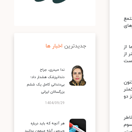
تمع
های
جدیدترین
اخبار ها
 از
 از
مکن است
ندا حیدری، جراح
دندانپزشک هشدار داد؛
نون
بی‌دندانی کامل یک ششم
کمتر
بزرگسالان ایرانی
ت هدف، یک دُز و حدود ۷۹ درصد نیز دو
1404/09/29
اطر
هر آنچه که باید درباره
سوم
عت،
ویروس آبله میمون بدانید