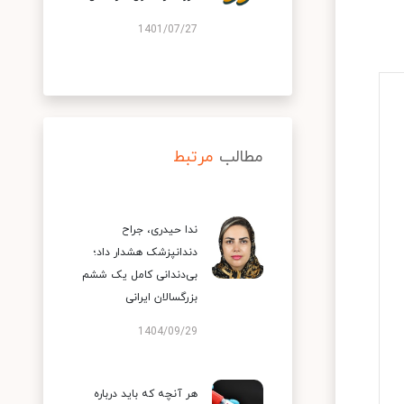
1401/07/27
مطالب
مرتبط
ندا حیدری، جراح
دندانپزشک هشدار داد؛
بی‌دندانی کامل یک ششم
بزرگسالان ایرانی
1404/09/29
هر آنچه که باید درباره