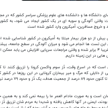
ای دانشگاه ها و دانشکده های علوم پزشکی سراسر کشور که در مج
 وقتی آلودگی و سویه ای در یک کشور ایجاد می شود، به کشور
ود و خروج مسافرین، اُمیکرون وارد کشور شده است.
ش از دو هزار بیمار مبتلا به اُمیکرون در کشور شناسایی شده اما
 این تست ها انجام می شود و میزان آلودگی در سطح جامعه، بیشتر
این موارد است. مراجعات سرپایی در دو هفته اخیر تقریبا ۴ برابر شده و وقتی مراجعات سرپایی افزایش می یابد م
 هایی در این زمینه داریم.
است که در اسرع وقت، دُز سوم واکسن کرونا را تزریق کنند. تا ک
 و یکی از دلایلی که مرگ و میر بیماران کرونایی در این روزها در کشور 
است، واکسیناسیون گسترده ای بوده که خوشبختانه تا کنون حدود ۸۹ درصد از جمعی
مان است و به صورت مادام العمر ما را بیمه نمی کند و به همین خ
ودند، ایمنی در آنها کاهش یافته و شدیدا به مردم شان تزریق دُز 
ده مربوط به ماه های شهریور، مهر و آبان بوده که نیاز است به سر