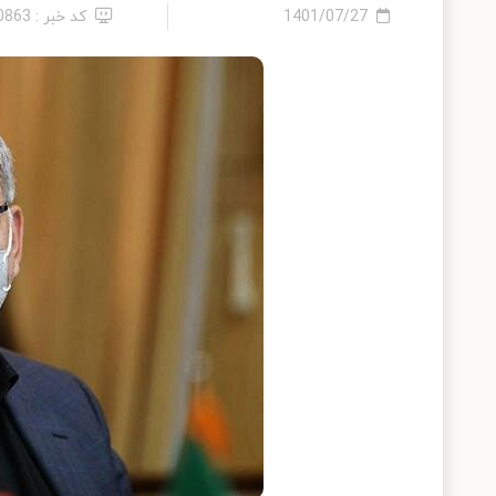
1401/07/27
کد خبر : 10863