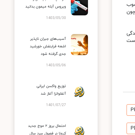
صوب
ویروس آبله میمون بدانید
چون
1403/05/30
دگی
آسیب‌های جبران ناپذیر
است
اشعه فرابنفش خورشید
جدی گرفته شود
1403/05/06
توزیع واکسن ایرانی
آنفلوانزا آغاز شد
1401/07/27
P
احتمال بروز ۲ موج جدید
P
کرونا در فصول سرد سال