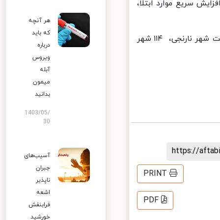
ایش سریع موارد ابتلا،
هر آنچه
که باید
آخرین آمار رنگ‌بندی شهرستانها به این ترتیب است؛ یک شهر قرمز، هشت شهر نارنجی، ۱۱۴ شهر
درباره
ویروس
آبله
میمون
بدانید
1403/05/
30
https://aft
آسیب‌های
جبران
PRINT
ناپذیر
اشعه
PDF
فرابنفش
خورشید