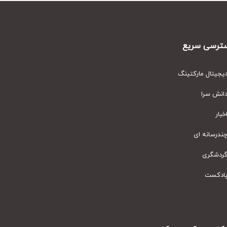
رسی سریع
یتال مارکتینگ
نش سرا
ار
رسانه ای
دشگری
دکست