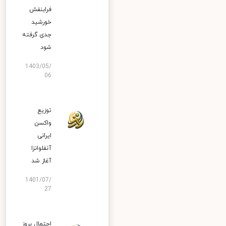
فرابنفش
خورشید
جدی گرفته
شود
1403/05/
06
توزیع
واکسن
ایرانی
آنفلوانزا
آغاز شد
1401/07/
27
احتمال بروز