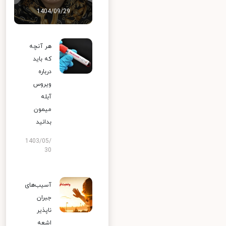
1404/09/29
هر آنچه
که باید
درباره
ویروس
آبله
میمون
بدانید
1403/05/
30
آسیب‌های
جبران
ناپذیر
اشعه