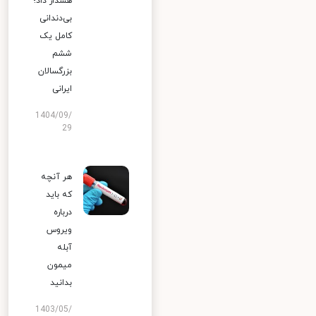
هشدار داد؛
بی‌دندانی
کامل یک
ششم
بزرگسالان
ایرانی
1404/09/
29
هر آنچه
که باید
درباره
ویروس
آبله
میمون
بدانید
1403/05/