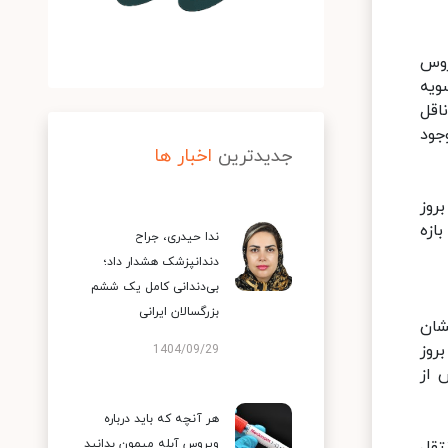
روس
ویه
اقل
نها به دیگران وجود
جدیدترین
اخبار ها
روز
ازه
ندا حیدری، جراح
دندانپزشک هشدار داد؛
بی‌دندانی کامل یک ششم
بزرگسالان ایرانی
یه نشان
روز
1404/09/29
 از
هر آنچه که باید درباره
تقل
ویروس آبله میمون بدانید