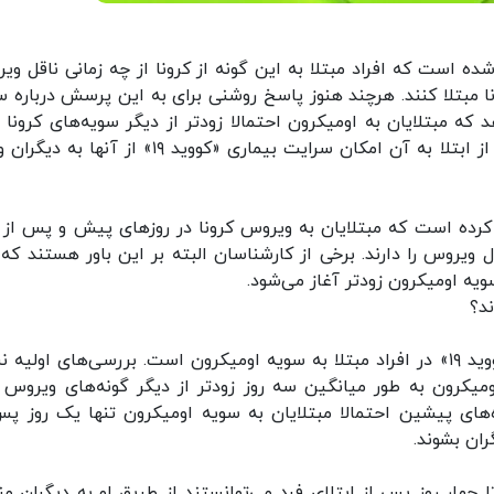
است که افراد مبتلا به این گونه از کرونا از چه زمانی ناقل وی
ا مبتلا کنند. هرچند هنوز پاسخ روشنی برای به این پرسش درباره س
 که مبتلایان به اومیکرون احتمالا زودتر از دیگر سویه‌های کرونا ن
ویروس هستند و حتی ممکن است تنها یک روز پس از ابتلا به آن امکان سرایت بیماری «کووید ۱۹» از آ
م کرده است که مبتلایان به ویروس کرونا در روزهای پیش و پس از ب
 ویروس را دارند. برخی از کارشناسان البته بر این باور هستند که ب
سویه اومیکرون زودتر آغاز می‌شود.
ند؟
دلیل احتمالی این امر بروز سریعتر علائم بیماری «کووید ۱۹» در افراد مبتلا به سویه اومیکرون است. بررسی‌های اول
میکرون به طور میانگین سه روز زودتر از دیگر گونه‌های ویروس ب
‌های پیشین احتمالا مبتلایان به سویه اومیکرون تنها یک روز پس
ران بشوند.
چهار روز پس از ابتلای فرد می‌توانستند از طریق او به دیگران من