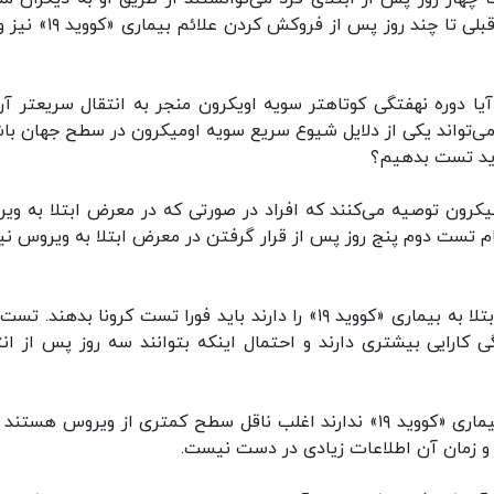
شوند. امکان انتقال ویروس از مبتلایان به سویه‌های قبلی تا چند روز پس از
یا دوره نهفتگی کوتاهتر سویه اویکرون منجر به انتقال سریعتر آن
 می‌تواند یکی از دلایل شیوع سریع سویه اومیکرون در سطح جهان باش
اید تست بدهیم؟
یکرون توصیه می‌کنند که افراد در صورتی که در معرض ابتلا به وی
م تست دوم پنج روز پس از قرار گرفتن در معرض ابتلا به ویروس نیز
این در حالی است که آن دسته از افرادی که علائم ابتلا به بیماری «کووید ۱۹» را دارند باید فورا تست کرونا بدهن
کارایی بیشتری دارند و احتمال اینکه بتوانند سه روز پس از انت
از سوی دیگر افرادی که پس از ابتلا به کرونا علائم بیماری «کووید ۱۹» ندارند اغلب ناقل سطح کمتری از ویروس هس
 و زمان آن اطلاعات زیادی در دست نیست.