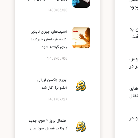
 فروکش کردن علائم بیماری «کووید ۱۹» نیز وجود
1403/05/30
 به
آسیب‌های جبران ناپذیر
د.
اشعه فرابنفش خورشید
جدی گرفته شود
روس
1403/05/06
 در
توزیع واکسن ایرانی
د. تست‌های
آنفلوانزا آغاز شد
قال
1401/07/27
تند و در
احتمال بروز ۲ موج جدید
کرونا در فصول سرد سال