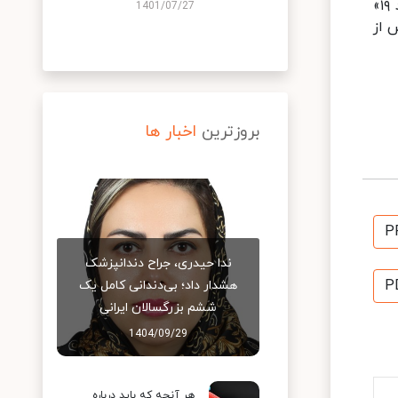
بنا به توصیه مرکز کنترل و پیشگیری از بیماری‌ها در آمریکا افرادی که تست آنها مثبت است اما علائم ابتلا به «کووید ۱۹»
1401/07/27
وصیه می‌شود تا حداقل ۲۴ ساعت پس از
بروزترین
اخبار ها
P
ندا حیدری، جراح دندانپزشک
P
هشدار داد؛ بی‌دندانی کامل یک
ششم بزرگسالان ایرانی
1404/09/29
هر آنچه که باید درباره