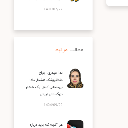
1401/07/27
مطالب
مرتبط
ندا حیدری، جراح
دندانپزشک هشدار داد؛
بی‌دندانی کامل یک ششم
بزرگسالان ایرانی
1404/09/29
هر آنچه که باید درباره