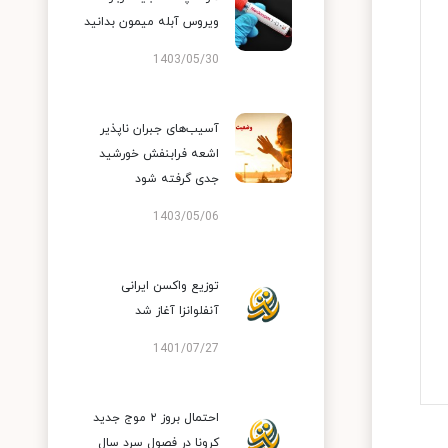
ویروس آبله میمون بدانید
1403/05/30
آسیب‌های جبران ناپذیر
اشعه فرابنفش خورشید
جدی گرفته شود
1403/05/06
توزیع واکسن ایرانی
آنفلوانزا آغاز شد
1401/07/27
احتمال بروز ۲ موج جدید
کرونا در فصول سرد سال