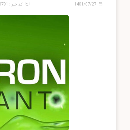
1401/07/27
کد خبر : 10791