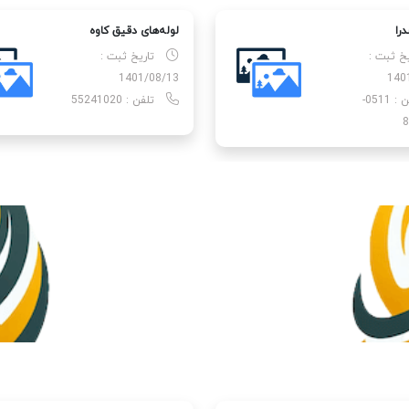
را
لوله‌های دقیق کاوه
یخ ثبت :
تاریخ ثبت :
1401/08/13
140
تلفن : 0511-
تلفن : 55241020
8