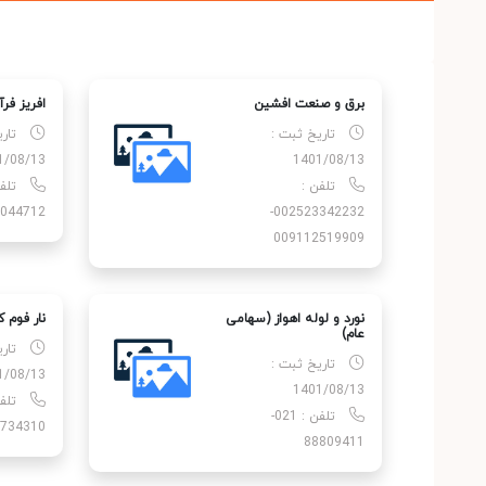
برق و صنعت افشین
افریز فرآ
تاریخ ثبت :
تار
1/08/13
1401/08/13
تلفن :
044712
002523342232-
009112519909
نورد و لوله اهواز (سهامی
نار فوم کا
عام)
تار
تاریخ ثبت :
1/08/13
1401/08/13
تلفن : 021-
734310
88809411