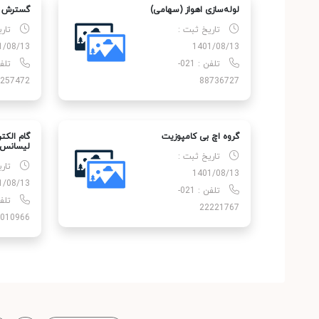
لوله‌سازی اهواز (سهامی)
گسترش ش
تاریخ ثبت :
تار
1/08/13
1401/08/13
تلفن : 021-
257472
88736727
گروه اچ بی کامپوزیت
گام الک
لیسانس م
تاریخ ثبت :
تار
1401/08/13
1/08/13
تلفن : 021-
22221767
010966