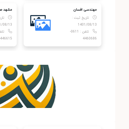
مهندسی افسان
مشهد صد
تاریخ ثبت :
تار
1/08/13
1401/08/13
تلفن : 0611-
446615
4460686