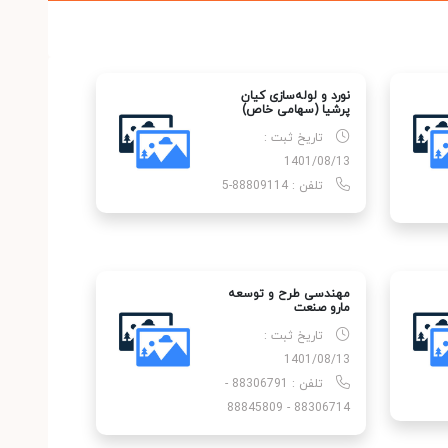
نورد و لوله‌سازی کیان
پرشیا (سهامی خاص)
تاریخ ثبت :
1401/08/13
تلفن : 88809114-5
مهندسی طرح و توسعه
مارو صنعت
تاریخ ثبت :
1401/08/13
تلفن : 88306791 -
88306714 - 88845809