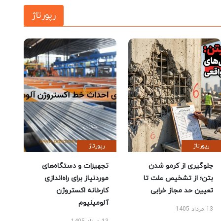
رپورتاژ
رپورتاژ
رپورتاژ
جلوگیری از کرمو شدن
تجهیزات و دستگاه‌های
بتن؛ از تشخیص علت تا
موردنیاز برای راه‌اندازی
تعیین حد مجاز خرابی
کارخانه اکستروژن
آلومینیوم
13 مرداد 1405