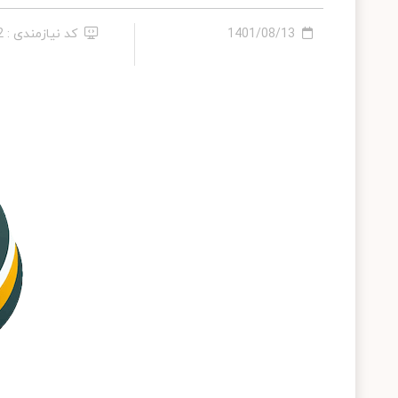
1401/08/13
کد نیازمندی : 232