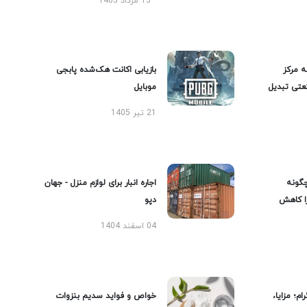
13 مرداد 1405
ه مرکز
بازیابی اکانت هک‌شده پابجی
عتی تبدیل
موبایل
21 تیر 1405
گونه
اجاره انبار برای لوازم منزل - جهان
را کاهش
دپو
04 اسفند 1404
ام؛ مزایا،
خواص و فواید سدیم بنزوات