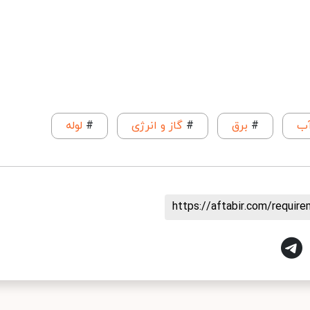
آب
#
برق
#
گاز و انرژی
#
لوله
https://aftabir.com/requi