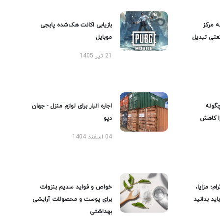
ه مرکز
بازیابی اکانت هک‌شده پابجی
عتی تبدیل
موبایل
21 تیر 1405
گونه
اجاره انبار برای لوازم منزل - جهان
را کاهش
دپو
04 اسفند 1404
ام؛ مزایا،
خواص و فواید سدیم بنزوات
ید بدانید
برای پوست و محصولات آرایشی
بهداشتی