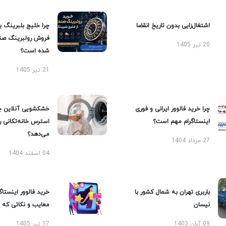
اشتغال‌زایی بدون تاریخ انقضا
چرا خلیج بلبرینگ ب
فروش رولبرینگ صن
20 تیر 1405
شده است؟
21 تیر 1405
چرا خرید فالوور ایرانی و فوری
خشکشویی آنلاین چ
اینستاگرام مهم است؟
استرس خانه‌تکانی 
می‌دهد؟
27 مرداد 1404
04 اسفند 1404
باربری تهران به شمال کشور با
خرید فالوور اینستاگر
نیسان
معایب و نکاتی که با
09 آبان 1403
17 تیر 1405