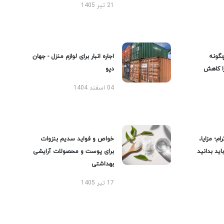
21 تیر 1405
گونه
اجاره انبار برای لوازم منزل - جهان
را کاهش
دپو
04 اسفند 1404
ام؛ مزایا،
خواص و فواید سدیم بنزوات
ید بدانید
برای پوست و محصولات آرایشی
بهداشتی
17 تیر 1405