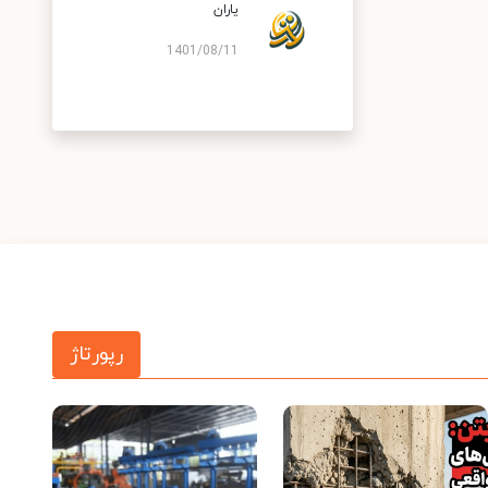
یاران
1401/08/11
رپورتاژ