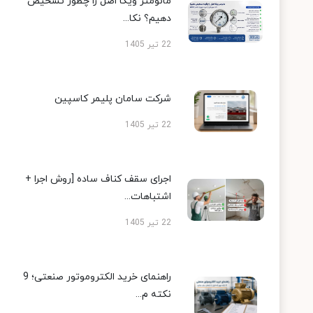
مانومتر ویکا اصل را چطور تشخیص
دهیم؟ نکا...
22 تیر 1405
شرکت سامان پلیمر کاسپین
22 تیر 1405
اجرای سقف کناف ساده [روش اجرا +
اشتباهات...
22 تیر 1405
راهنمای خرید الکتروموتور صنعتی؛ 9
نکته م...