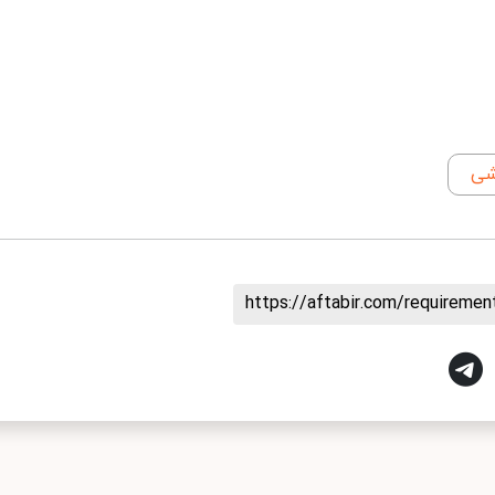
شی
https://aftabir.com/requireme