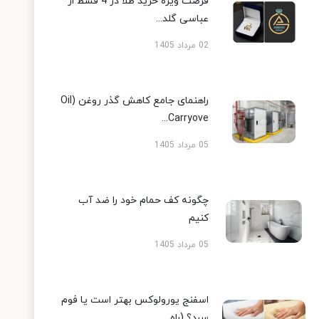
فرصت ویژه خرید طلا در 4 قسط از
عباسی گلد...
02 مرداد 1405
راهنمای جامع کاهش گذر روغن (Oil
Carryove...
05 مرداد 1405
چگونه کف حمام خود را ضد آب
کنیم
05 مرداد 1405
اسفنج یورولوکس بهتر است یا فوم
سرد؟ (راه...