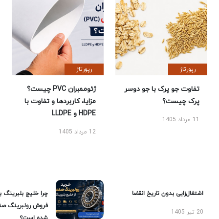
رپورتاژ
رپورتاژ
تفاوت جو پرک با جو دوسر
ژئوممبران PVC چیست؟
پرک چیست؟
مزایا، کاربردها و تفاوت با
HDPE و LLDPE
11 مرداد 1405
12 مرداد 1405
اشتغال‌زایی بدون تاریخ انقضا
چرا خلیج بلبرینگ ب
فروش رولبرینگ صن
20 تیر 1405
شده است؟