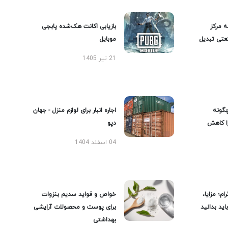
ه مرکز
بازیابی اکانت هک‌شده پابجی
عتی تبدیل
موبایل
21 تیر 1405
گونه
اجاره انبار برای لوازم منزل - جهان
را کاهش
دپو
04 اسفند 1404
ام؛ مزایا،
خواص و فواید سدیم بنزوات
ید بدانید
برای پوست و محصولات آرایشی
بهداشتی