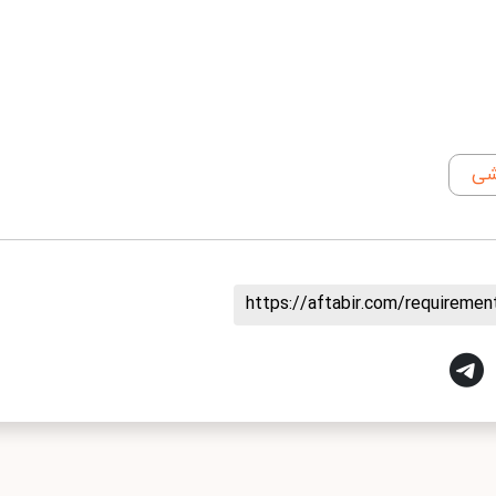
شی
https://aftabir.com/requireme