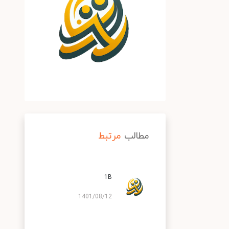
مطالب
مرتبط
1B
1401/08/12