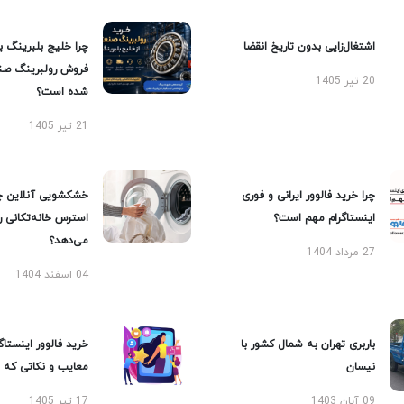
اشتغال‌زایی بدون تاریخ انقضا
چرا خلیج بلبرینگ ب
فروش رولبرینگ صن
20 تیر 1405
شده است؟
21 تیر 1405
چرا خرید فالوور ایرانی و فوری
خشکشویی آنلاین چ
اینستاگرام مهم است؟
استرس خانه‌تکانی 
می‌دهد؟
27 مرداد 1404
04 اسفند 1404
باربری تهران به شمال کشور با
خرید فالوور اینستاگر
نیسان
معایب و نکاتی که با
09 آبان 1403
17 تیر 1405