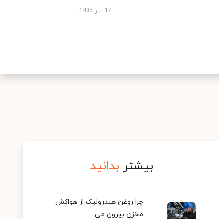
17 تیر 1405
بیشتر
بدانید
چرا روغن هیدرولیک از هواکش
مخزن بیرون می...