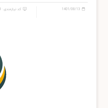
1401/08/13
کد نیازمندی : 313