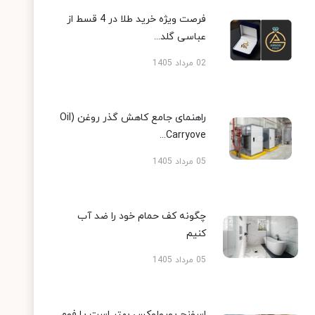
فرصت ویژه خرید طلا در 4 قسط از
عباسی گلد...
02 مرداد 1405
راهنمای جامع کاهش گذر روغن (Oil
Carryove...
05 مرداد 1405
چگونه کف حمام خود را ضد آب
کنیم
05 مرداد 1405
اسفنج یورولوکس بهتر است یا فوم