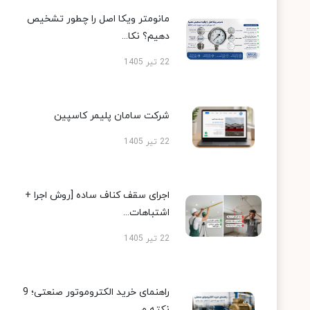
مانومتر ویکا اصل را چطور تشخیص
دهیم؟ نکا...
22 تیر 1405
شرکت سامان پلیمر کاسپین
22 تیر 1405
اجرای سقف کناف ساده [روش اجرا +
اشتباهات...
22 تیر 1405
راهنمای خرید الکتروموتور صنعتی؛ 9
نکته م...