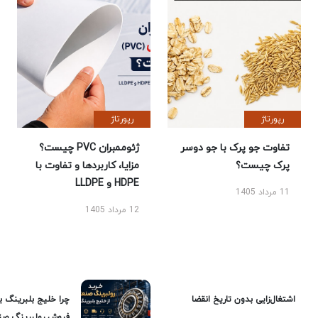
رپورتاژ
رپورتاژ
تفاوت جو پرک با جو دوسر
ژئوممبران PVC چیست؟
پرک چیست؟
مزایا، کاربردها و تفاوت با
HDPE و LLDPE
11 مرداد 1405
12 مرداد 1405
اشتغال‌زایی بدون تاریخ انقضا
چرا خلیج بلبرینگ ب
فروش رولبرینگ صن