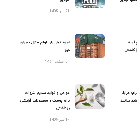
21 تیر 1405
گونه
اجاره انبار برای لوازم منزل - جهان
را کاهش
دپو
04 اسفند 1404
ام؛ مزایا،
خواص و فواید سدیم بنزوات
ید بدانید
برای پوست و محصولات آرایشی
بهداشتی
17 تیر 1405