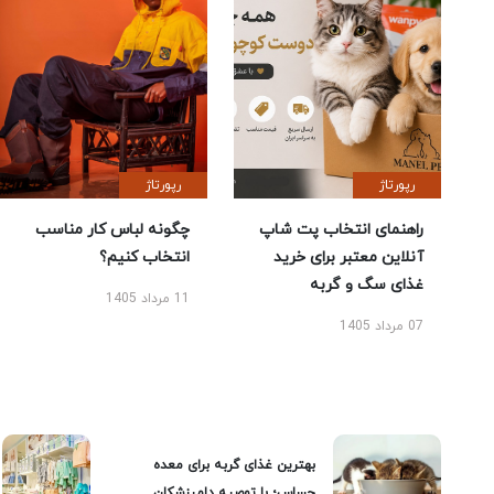
رپورتاژ
رپورتاژ
راهنمای انتخاب پت شاپ
چگونه لباس کار مناسب
آنلاین معتبر برای خرید
انتخاب کنیم؟
غذای سگ و گربه
11 مرداد 1405
07 مرداد 1405
بهترین غذای گربه برای معده
حساس؛ با توصیه دامپزشکان