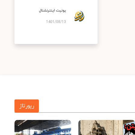
یونیت اینترنشنال
1401/08/13
رپورتاژ