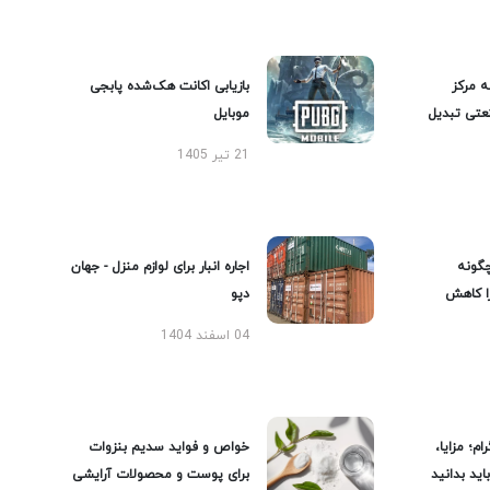
ه مرکز
بازیابی اکانت هک‌شده پابجی
عتی تبدیل
موبایل
21 تیر 1405
گونه
اجاره انبار برای لوازم منزل - جهان
را کاهش
دپو
04 اسفند 1404
ام؛ مزایا،
خواص و فواید سدیم بنزوات
ید بدانید
برای پوست و محصولات آرایشی