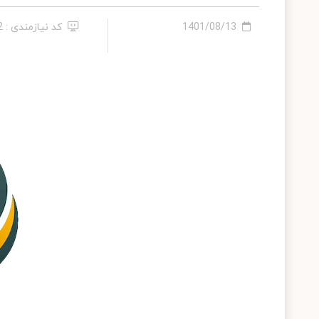
1401/08/13
کد نیازمندی : 312