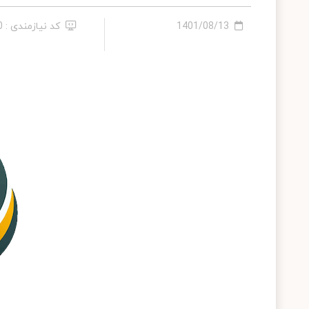
1401/08/13
کد نیازمندی : 140