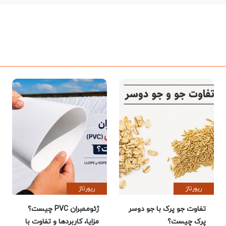
رپورتاژ
رپورتاژ
تفاوت جو پرک با جو دوسر
ژئوممبران PVC چیست؟
پرک چیست؟
مزایا، کاربردها و تفاوت با