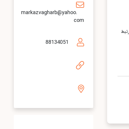
markazvagharb@yahoo.
com
رتبط
88134051