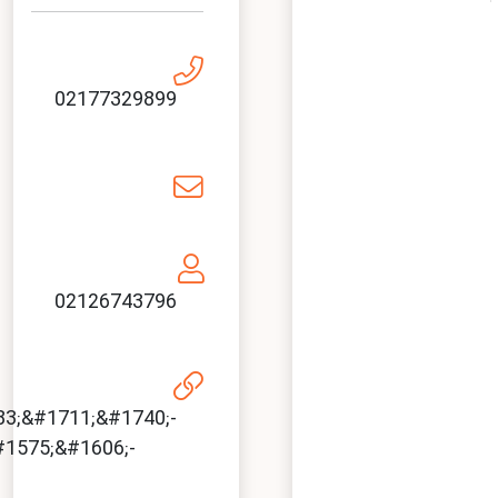
https://payameavval.net/ads/&#1606;&#1605;&#1575
&#1576;&#1740;&#1605;&#1607;-&#1662;&#1575;&#15
&#1583;&#1585;-