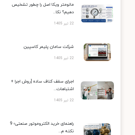
مانومتر ویکا اصل را چطور تشخیص
دهیم؟ نکا...
22 تیر 1405
شرکت سامان پلیمر کاسپین
22 تیر 1405
اجرای سقف کناف ساده [روش اجرا +
اشتباهات...
22 تیر 1405
راهنمای خرید الکتروموتور صنعتی؛ 9
نکته م...