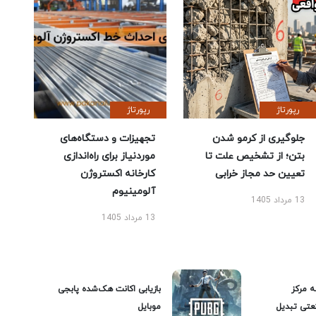
رپورتاژ
رپورتاژ
جلوگیری از کرمو شدن
تجهیزات و دستگاه‌های
بتن؛ از تشخیص علت تا
موردنیاز برای راه‌اندازی
تعیین حد مجاز خرابی
کارخانه اکستروژن
آلومینیوم
13 مرداد 1405
13 مرداد 1405
ه مرکز
بازیابی اکانت هک‌شده پابجی
عتی تبدیل
موبایل