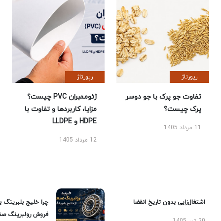
رپورتاژ
رپورتاژ
تفاوت جو پرک با جو دوسر
ژئوممبران PVC چیست؟
پرک چیست؟
مزایا، کاربردها و تفاوت با
HDPE و LLDPE
11 مرداد 1405
12 مرداد 1405
اشتغال‌زایی بدون تاریخ انقضا
چرا خلیج بلبرینگ ب
فروش رولبرینگ صن