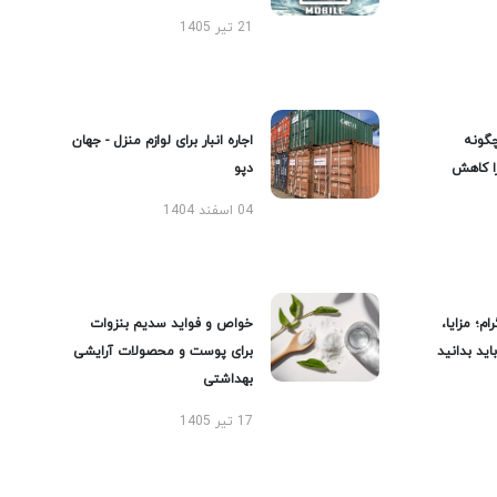
21 تیر 1405
گونه
اجاره انبار برای لوازم منزل - جهان
را کاهش
دپو
04 اسفند 1404
ام؛ مزایا،
خواص و فواید سدیم بنزوات
ید بدانید
برای پوست و محصولات آرایشی
بهداشتی
17 تیر 1405