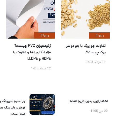
رپورتاژ
رپورتاژ
تفاوت جو پرک با جو دوسر
ژئوممبران PVC چیست؟
پرک چیست؟
مزایا، کاربردها و تفاوت با
HDPE و LLDPE
11 مرداد 1405
12 مرداد 1405
اشتغال‌زایی بدون تاریخ انقضا
چرا خلیج بلبرینگ ب
فروش رولبرینگ صن
20 تیر 1405
شده است؟