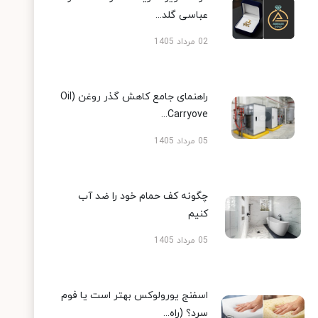
عباسی گلد...
02 مرداد 1405
راهنمای جامع کاهش گذر روغن (Oil
Carryove...
05 مرداد 1405
چگونه کف حمام خود را ضد آب
کنیم
05 مرداد 1405
اسفنج یورولوکس بهتر است یا فوم
سرد؟ (راه...