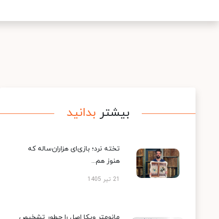
بیشتر
بدانید
تخته نرد؛ بازی‌ای هزاران‌ساله که
هنوز هم...
21 تیر 1405
مانومتر ویکا اصل را چطور تشخیص