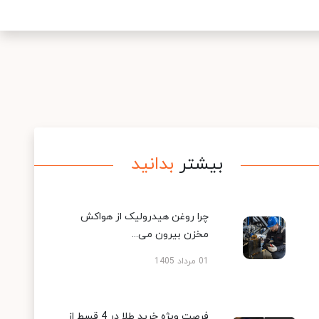
بیشتر
بدانید
چرا روغن هیدرولیک از هواکش
مخزن بیرون می...
01 مرداد 1405
فرصت ویژه خرید طلا در 4 قسط از