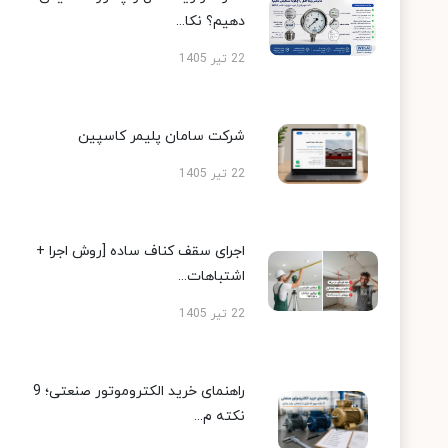
دهیم؟ نکا...
22 تیر 1405
شرکت سامان پلیمر کاسپین
22 تیر 1405
اجرای سقف کناف ساده [روش اجرا +
اشتباهات...
22 تیر 1405
راهنمای خرید الکتروموتور صنعتی؛ 9
نکته م...