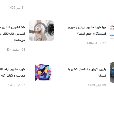
21 تیر 1405
چرا خرید فالوور ایرانی و فوری
خشکشویی آنلاین چ
اینستاگرام مهم است؟
استرس خانه‌تکانی 
می‌دهد؟
27 مرداد 1404
04 اسفند 1404
باربری تهران به شمال کشور با
خرید فالوور اینستاگر
نیسان
معایب و نکاتی که با
09 آبان 1403
17 تیر 1405