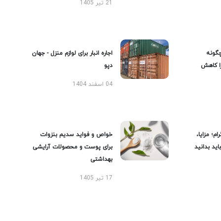
21 تیر 1405
گونه
اجاره انبار برای لوازم منزل - جهان
را کاهش
دپو
04 اسفند 1404
ام؛ مزایا،
خواص و فواید سدیم بنزوات
ید بدانید
برای پوست و محصولات آرایشی
بهداشتی
17 تیر 1405